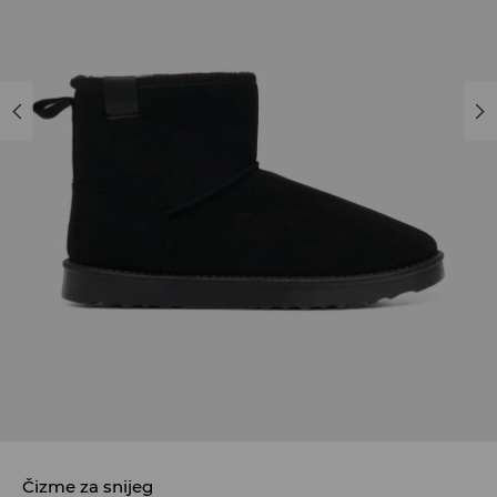
Čizme za snijeg