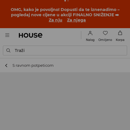
BACK TO SCHOOL
📒
Najbolje priče počinju prije prvog
školskog zvona. Započni školsku godinu u novom
outfitu!
Za nju
Za njega
Omiljeno
Nalog
Korpa
Traži
S ravnom potpeticom