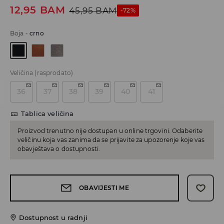
12,95
BAM
45,95
BAM
-72%
Boja
-
crno
Veličina
(rasprodato)
36
37
38
39
40
41
Tablica veličina
Proizvod trenutno nije dostupan u online trgovini. Odaberite
veličinu koja vas zanima da se prijavite za upozorenje koje vas
obavještava o dostupnosti.
OBAVIJESTI ME
Dostupnost u radnji