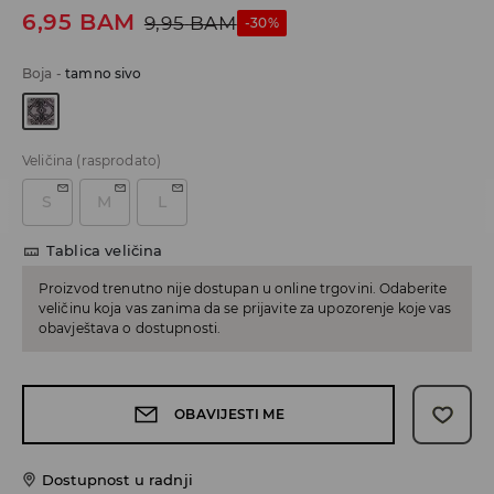
6,95
BAM
9,95
BAM
-30%
Boja
-
tamno sivo
Veličina
(rasprodato)
S
M
L
Tablica veličina
Proizvod trenutno nije dostupan u online trgovini. Odaberite
veličinu koja vas zanima da se prijavite za upozorenje koje vas
obavještava o dostupnosti.
OBAVIJESTI ME
Dostupnost u radnji