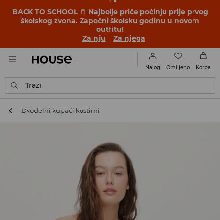
BACK TO SCHOOL
📒
Najbolje priče počinju prije prvog
školskog zvona. Započni školsku godinu u novom
outfitu!
Za nju
Za njega
Omiljeno
Nalog
Korpa
Traži
Dvodelni kupaći kostimi