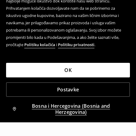
najbolje moguće iskustvo dok koristite našu web stranicu.
Prihvatanjem kolačića dozvoljavate nam da se pobrinemo za
iskustvo ugodne kupovine, bazirano na vašim ličnim izborima i
navikama, jer prilagođavamo prikaz proizvoda i usluga vašim
potrebama ili personalizovanom oglašavanju. Svoj izbor možete
promijeniti bilo kada u Podešavanjima, a ako želite saznati više,
pročitajte
Politiku kolačića
i
Politiku privatnosti
.
OK
Postavke
Bosna i Hercegovina (Bosnia and
Herzegovina)