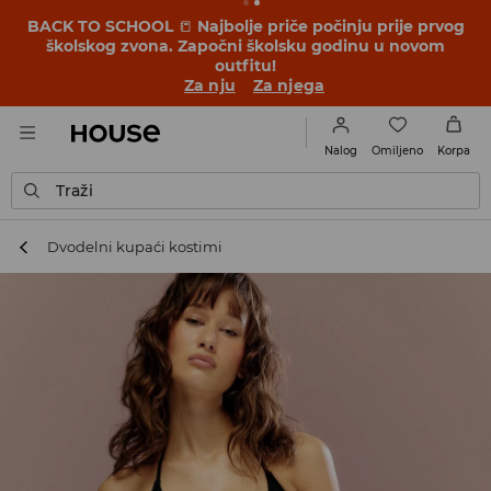
BACK TO SCHOOL
📒
Najbolje priče počinju prije prvog
školskog zvona. Započni školsku godinu u novom
outfitu!
Za nju
Za njega
Omiljeno
Nalog
Korpa
Traži
Dvodelni kupaći kostimi