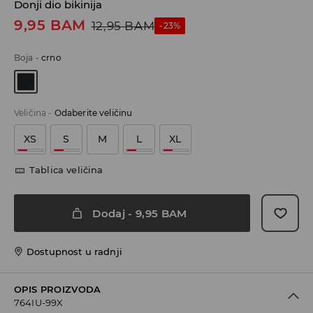
Donji dio bikinija
9,95
BAM
12,95
BAM
-23%
Boja
-
crno
Veličina
-
Odaberite veličinu
XS
S
M
L
XL
Tablica veličina
Dodaj
-
9,95
BAM
Dostupnost u radnji
OPIS PROIZVODA
764IU-99X