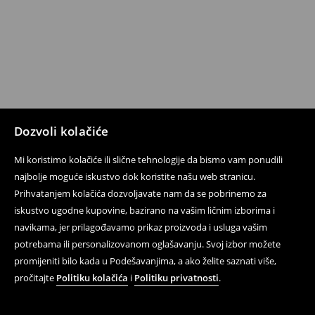
Dozvoli kolačiće
Mi koristimo kolačiće ili slične tehnologije da bismo vam ponudili
najbolje moguće iskustvo dok koristite našu web stranicu.
Prihvatanjem kolačića dozvoljavate nam da se pobrinemo za
iskustvo ugodne kupovine, bazirano na vašim ličnim izborima i
navikama, jer prilagođavamo prikaz proizvoda i usluga vašim
potrebama ili personalizovanom oglašavanju. Svoj izbor možete
promijeniti bilo kada u Podešavanjima, a ako želite saznati više,
pročitajte
Politiku kolačića
i
Politiku privatnosti
.