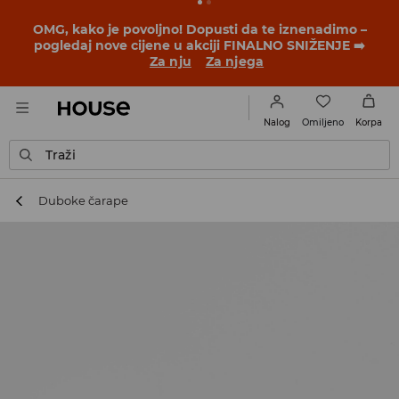
BACK TO SCHOOL
📒
Najbolje priče počinju prije prvog
školskog zvona. Započni školsku godinu u novom
outfitu!
Za nju
Za njega
Omiljeno
Nalog
Korpa
Traži
Duboke čarape