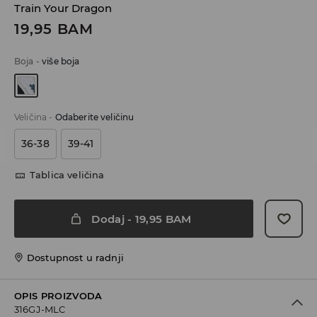
Train Your Dragon
19,95
BAM
Boja
-
više boja
Veličina
-
Odaberite veličinu
36-38
39-41
Tablica veličina
Dodaj
-
19,95
BAM
Dostupnost u radnji
OPIS PROIZVODA
316GJ-MLC