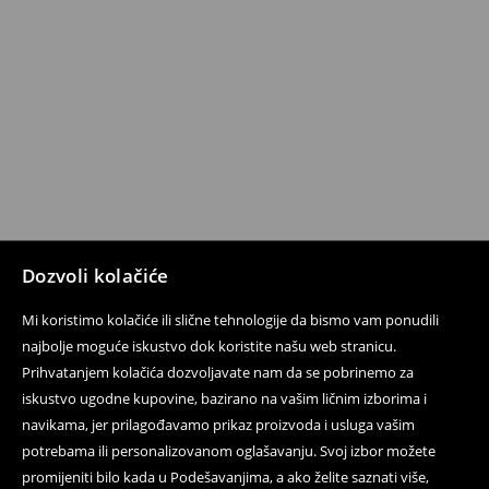
Dozvoli kolačiće
Mi koristimo kolačiće ili slične tehnologije da bismo vam ponudili
najbolje moguće iskustvo dok koristite našu web stranicu.
Prihvatanjem kolačića dozvoljavate nam da se pobrinemo za
iskustvo ugodne kupovine, bazirano na vašim ličnim izborima i
navikama, jer prilagođavamo prikaz proizvoda i usluga vašim
potrebama ili personalizovanom oglašavanju. Svoj izbor možete
promijeniti bilo kada u Podešavanjima, a ako želite saznati više,