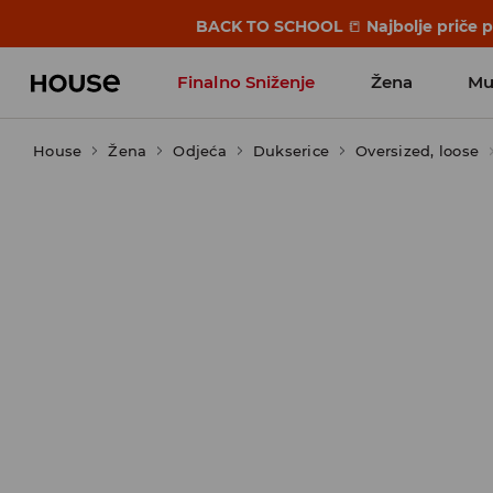
BACK TO SCHOOL
📒
Najbolje priče 
Finalno Sniženje
Žena
Mu
House
Žena
Odjeća
Dukserice
Oversized, loose