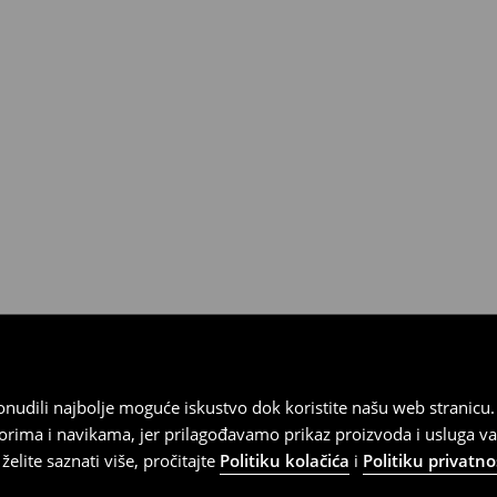
 od 30 dana u bilo kojoj House
kurirskom službom (u tu svrhu
).
 ponudili najbolje moguće iskustvo dok koristite našu web strani
orima i navikama, jer prilagođavamo prikaz proizvoda i usluga v
elite saznati više, pročitajte
Politiku kolačića
i
Politiku privatno