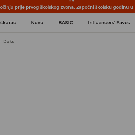
počinju prije prvog školskog zvona. Započni školsku godinu u
škarac
Novo
BASIC
Influencers' Faves
Duks