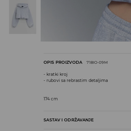
OPIS PROIZVODA
718IO-09M
kratki kroj
rubovi sa rebrastim detaljima
174 cm
SASTAV I ODRŽAVANJE