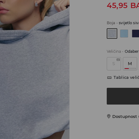
45,95
B
Boja
-
svijetlo siv
Veličina
-
Odaberi
S
M
Tablica veli
Dostupnost 