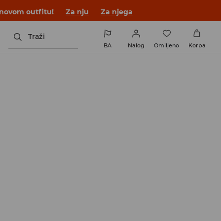
 novom outfitu!
Za nju
Za njega
Traži
BA
Nalog
Omiljeno
Korpa