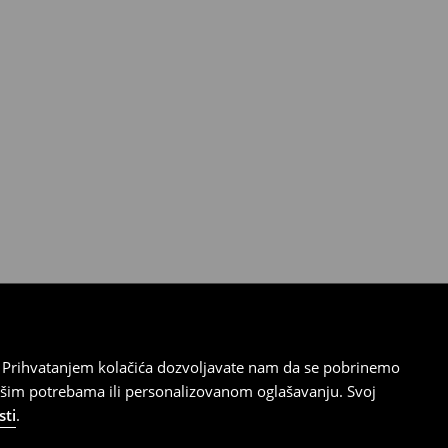
cu. Prihvatanjem kolačića dozvoljavate nam da se pobrinemo
ašim potrebama ili personalizovanom oglašavanju. Svoj
sti
.