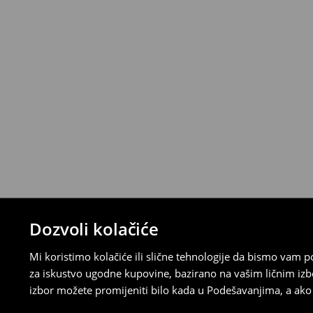
Proizvode možete besplatno vratiti u roku
stacionarnoj trgovini ili slanjem paketa 
ispunite online obrazac na Računu klijenta
⟶
Detaljna pravila povrata
Dozvoli kolačiće
Mi koristimo kolačiće ili slične tehnologije da bismo vam
za iskustvo ugodne kupovine, bazirano na vašim ličnim izb
izbor možete promijeniti bilo kada u Podešavanjima, a ako ž