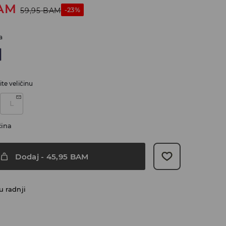
AM
-23%
59,95
BAM
a
te veličinu
L
čina
Dodaj
-
45,95
BAM
u radnji