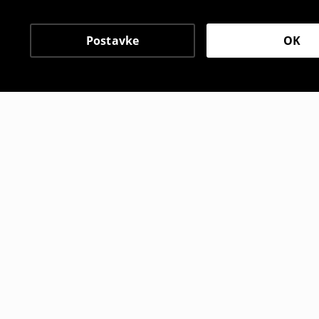
Postavke
OK
Drugi kupci su takođe i
Duks s kapuljačom
Duks