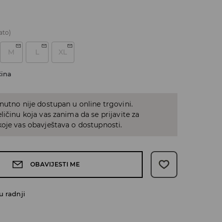
ato)
M
L
XL
čina
nutno nije dostupan u online trgovini.
ličinu koja vas zanima da se prijavite za
oje vas obavještava o dostupnosti.
OBAVIJESTI ME
u radnji