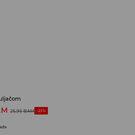
uljačom
AM
-23%
25,95
BAM
eđe