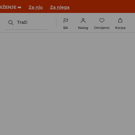
 novom outfitu!
Za nju
Za njega
Traži
BA
Nalog
Omiljeno
Korpa