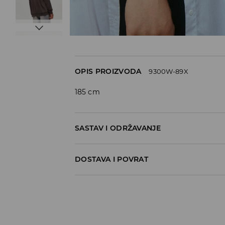
OPIS PROIZVODA
9300W-89X
185 cm
SASTAV I ODRŽAVANJE
Materijal I
:
100% COTTON
DOSTAVA I POVRAT
MACHINE WASH AT MAX.TEMP. 30° C - 
Politika dostave
DO NOT BLEACH
Preuzimanje u trgovini
DO NOT TUMBLE DRY
GRATIS