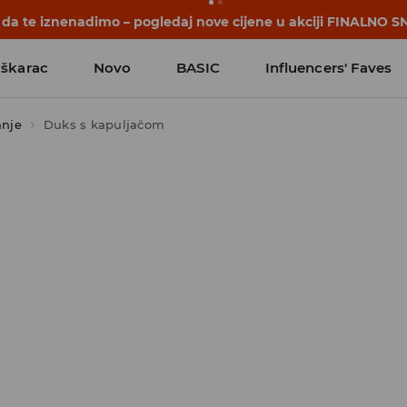
počinju prije prvog školskog zvona. Započni školsku godinu u
škarac
Novo
BASIC
Influencers' Faves
anje
Duks s kapuljačom