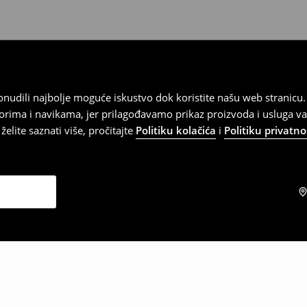
 ponudili najbolje moguće iskustvo dok koristite našu web strani
orima i navikama, jer prilagođavamo prikaz proizvoda i usluga v
elite saznati više, pročitajte
Politiku kolačića
i
Politiku privatno