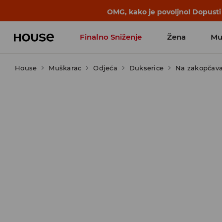
BACK TO SCHOOL
📒
Najbolje priče 
Finalno Sniženje
Žena
Mu
House
Muškarac
Odjeća
Dukserice
Na zakopčav