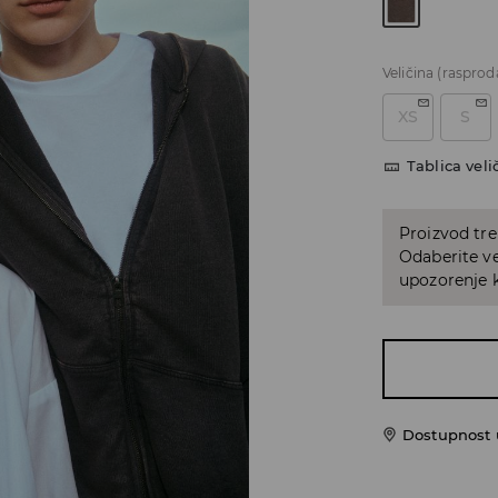
Veličina
(rasprod
XS
S
Tablica veli
Proizvod tre
Odaberite ve
upozorenje k
Dostupnost 