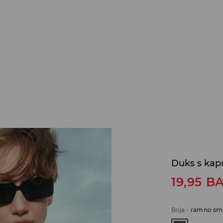
Duks s kap
19,95
B
Boja
-
ramno sm