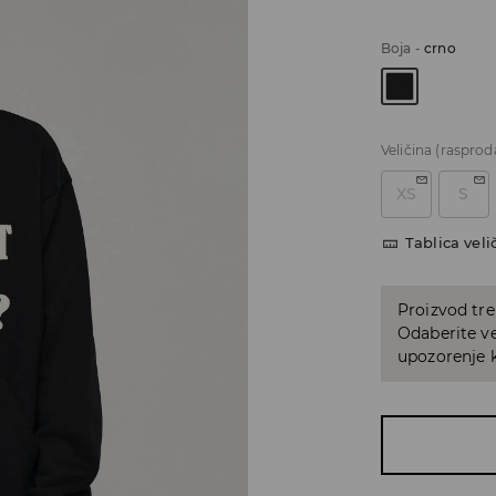
Boja
-
crno
Veličina
(rasprod
XS
S
Tablica veli
Proizvod tre
Odaberite ve
upozorenje k