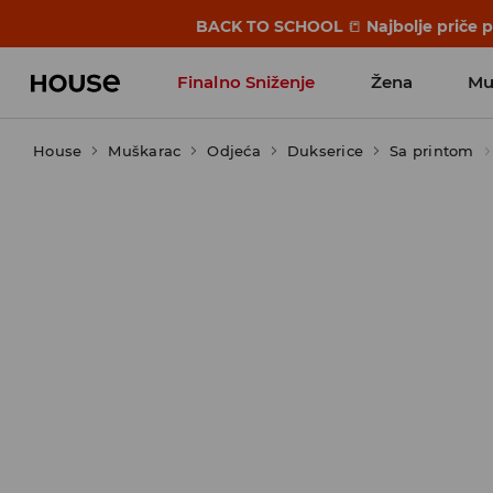
BACK TO SCHOOL
📒
Najbolje priče 
Finalno Sniženje
Žena
Mu
House
Muškarac
Odjeća
Dukserice
Sa printom