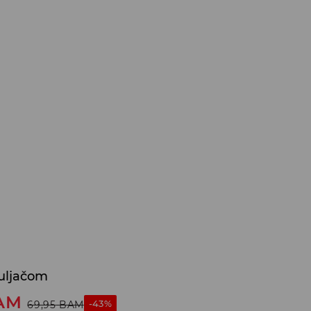
uljačom
AM
-43%
69,95
BAM