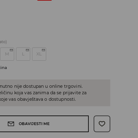
ato)
M
L
XL
čina
nutno nije dostupan u online trgovini.
ličinu koja vas zanima da se prijavite za
oje vas obavještava o dostupnosti.
OBAVIJESTI ME