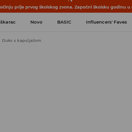
počinju prije prvog školskog zvona. Započni školsku godinu u
škarac
Novo
BASIC
Influencers' Faves
Duks s kapuljačom