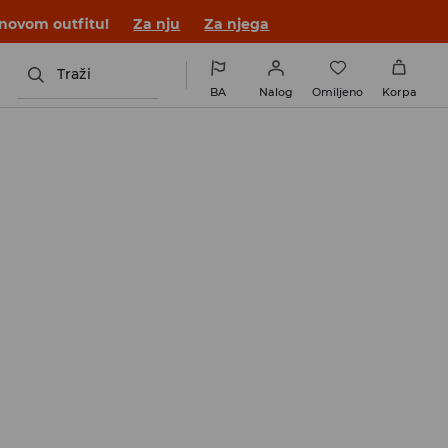
 novom outfitu!
Za nju
Za njega
Traži
BA
Nalog
Omiljeno
Korpa