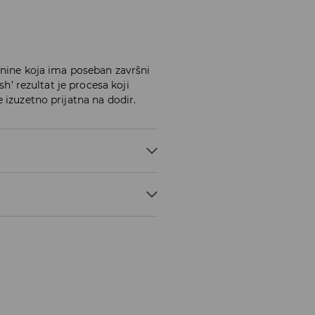
anine koja ima poseban završni
sh’ rezultat je procesa koji
 izuzetno prijatna na dodir.
NORMAL PROCESS
STEAM