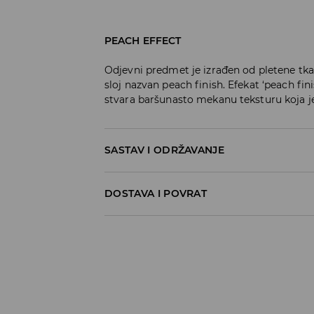
PEACH EFFECT
Odjevni predmet je izrađen od pletene tk
sloj nazvan peach finish. Efekat ‘peach fini
stvara baršunasto mekanu teksturu koja je
SASTAV I ODRŽAVANJE
Materijal I
:
60% COTTON, 40% POLYESTER
DOSTAVA I POVRAT
MACHINE WASH AT MAX.TEMP. 30° C - 
Politika dostave
DO NOT BLEACH
Preuzimanje u trgovini
DO NOT TUMBLE DRY
GRATIS
5-13 radnih dana
IRON AT MAX. TEMP. OF 110° C WITHOUT 
Milsped Kurir - online plaćanje