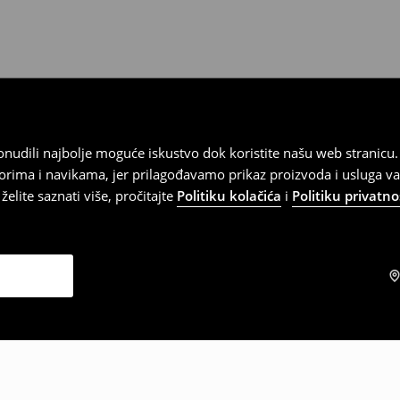
 ponudili najbolje moguće iskustvo dok koristite našu web strani
orima i navikama, jer prilagođavamo prikaz proizvoda i usluga v
elite saznati više, pročitajte
Politiku kolačića
i
Politiku privatno