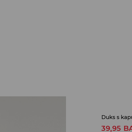
Duks s kap
39,95
B