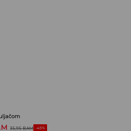
uljačom
AM
-45%
35,95
BAM