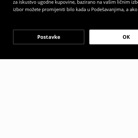
za iskustvo ugodne kupovine, bazirano na vašim ličnim izb
izbor možete promijeniti bilo kada u Podešavanjima, a ako ž
Postavke
OK
Drugi kupci su takođe i