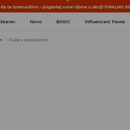
 da te iznenadimo – pogledaj nove cijene u akciji FINALNO S
škarac
Novo
BASIC
Influencers' Faves
om
Duks s kapuljačom