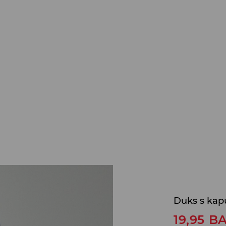
Duks s kap
19,95
B