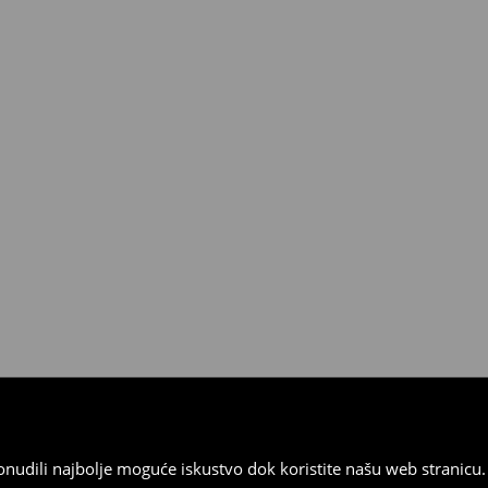
 od 30 dana u bilo kojoj House
kurirskom službom (u tu svrhu
).
 ponudili najbolje moguće iskustvo dok koristite našu web strani