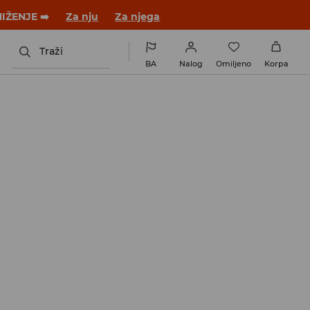
NIŽENJE ➡️
Za nju
Za njega
Traži
BA
Nalog
Omiljeno
Korpa