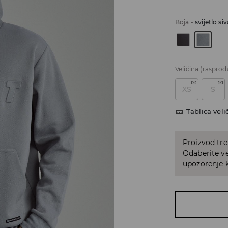
Boja
-
svijetlo siv
Veličina
(rasprod
XS
S
Tablica veli
Proizvod tre
Odaberite ve
upozorenje k