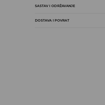
SASTAV I ODRŽAVANJE
60% COTTON, 40% POLYESTER
DOSTAVA I POVRAT
Politika dostave
Preuzimanje u trgovini
GRATIS
5-13 radnih dana
Milsped Kurir - online plaćanje
7,95 BAM*
5-13 radnih dana
Milsped Kurir - plaćanje pouzećem
9,95 BAM*
5-13 radnih dana
*
BESPLATNA DOSTAVA već od 60 BAM
⟶
Detaljne informacije o isporuci
⟶
Detaljne informacije o načinima plaća