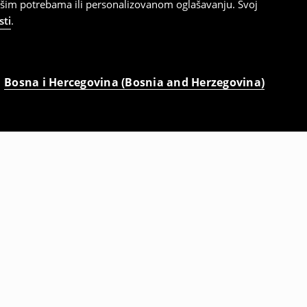
ašim potrebama ili personalizovanom oglašavanju. Svoj
sti
.
Bosna i Hercegovina (Bosnia and Herzegovina)