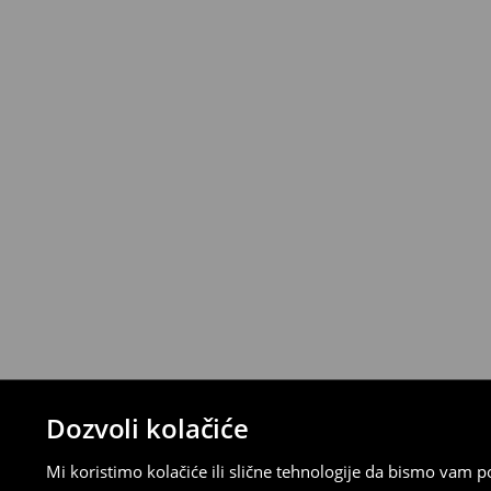
Politika povrata
Proizvode možete besplatno vratiti u roku
stacionarnoj trgovini ili slanjem paketa 
ispunite online obrazac na Računu klijenta
⟶
Detaljna pravila povrata
Dozvoli kolačiće
Mi koristimo kolačiće ili slične tehnologije da bismo vam