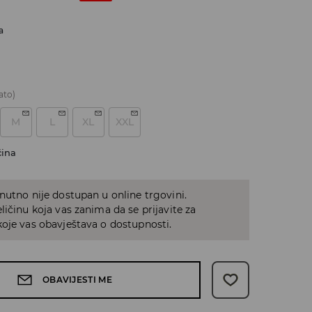
a
ato)
M
L
XL
XXL
čina
nutno nije dostupan u online trgovini.
ličinu koja vas zanima da se prijavite za
oje vas obavještava o dostupnosti.
OBAVIJESTI ME