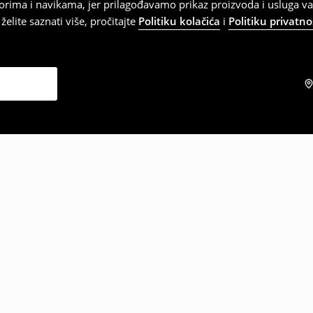
orima i navikama, jer prilagođavamo prikaz proizvoda i usluga v
elite saznati više, pročitajte
Politiku kolačića
i
Politiku privatno
zabrali