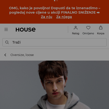
BACK TO SCHOOL
📒
Najbolje priče počinju prije prvog
školskog zvona. Započni školsku godinu u novom
outfitu!
Za nju
Za njega
Omiljeno
Nalog
Korpa
Traži
Oversize, loose