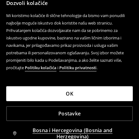
Dozvoli kolačiće
Mi koristimo kolačiće ili slične tehnologije da bismo vam ponudili
najbolje moguće iskustvo dok koristite našu web stranicu.
Prihvatanjem kolačića dozvoljavate nam da se pobrinemo za
iskustvo ugodne kupovine, bazirano na vašim ličnim izborima i
navikama, jer prilagođavamo prikaz proizvoda i usluga vašim
potrebama ili personalizovanom oglašavanju. Svoj izbor možete
promijeniti bilo kada u Podešavanjima, a ako želite saznati više,
pročitajte
Politiku kolačića
i
Politiku privatnosti
.
OK
Postavke
Bosna i Hercegovina (Bosnia and
Herzegovina)