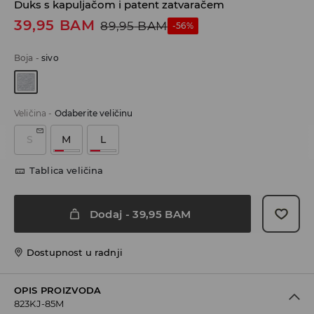
Duks s kapuljačom i patent zatvaračem
39,95
BAM
89,95
BAM
-56%
Boja
-
sivo
Veličina
-
Odaberite veličinu
S
M
L
Tablica veličina
Dodaj
-
39,95
BAM
Dostupnost u radnji
OPIS PROIZVODA
823KJ-85M