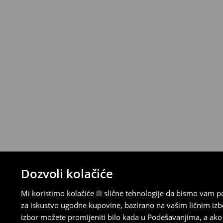
Proizvode možete besplatno vratiti u roku
stacionarnoj trgovini ili slanjem paketa 
ispunite online obrazac na Računu klijenta
⟶
Detaljna pravila povrata
Dozvoli kolačiće
Mi koristimo kolačiće ili slične tehnologije da bismo vam
za iskustvo ugodne kupovine, bazirano na vašim ličnim izb
izbor možete promijeniti bilo kada u Podešavanjima, a ako ž