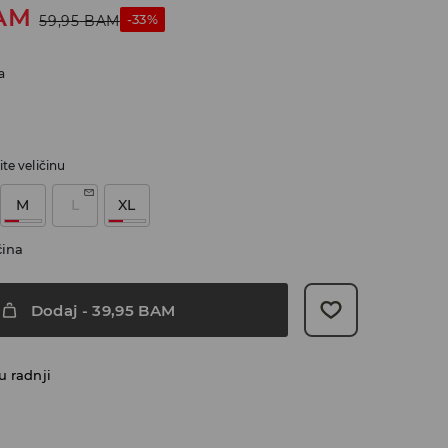
AM
-33%
59,95
BAM
a
te veličinu
M
L
XL
čina
Dodaj
-
39,95
BAM
u radnji