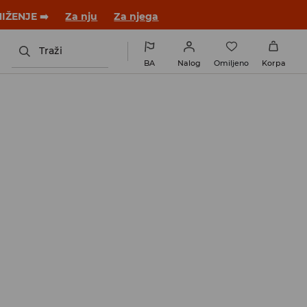
 novom outfitu!
Za nju
Za njega
Traži
BA
Nalog
Omiljeno
Korpa