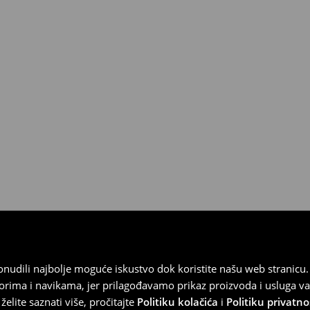
 od 30 dana u bilo kojoj House
kurirskom službom (u tu svrhu
).
 ponudili najbolje moguće iskustvo dok koristite našu web strani
orima i navikama, jer prilagođavamo prikaz proizvoda i usluga v
elite saznati više, pročitajte
Politiku kolačića
i
Politiku privatno