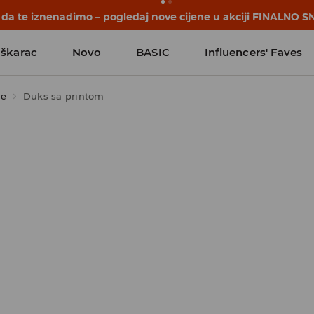
počinju prije prvog školskog zvona. Započni školsku godinu u
škarac
Novo
BASIC
Influencers' Faves
se
Duks sa printom