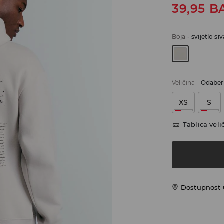
39,95
B
Boja
-
svijetlo siv
Veličina
-
Odaberi
XS
S
Tablica veli
Dostupnost 