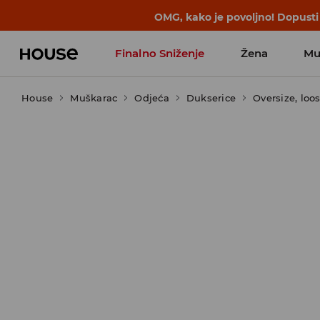
BACK TO SCHOOL
📒
Najbolje priče 
Finalno Sniženje
Žena
Mu
House
Muškarac
Odjeća
Dukserice
Oversize, loo