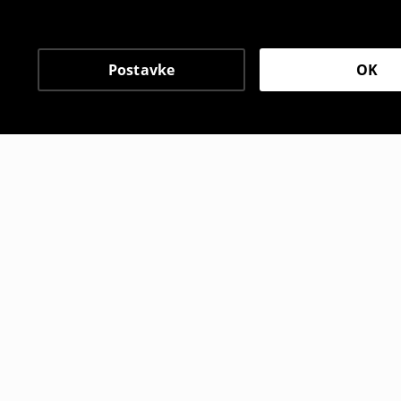
Postavke
OK
Drugi kupci su takođe i
Duks sa printom
Duks s kap