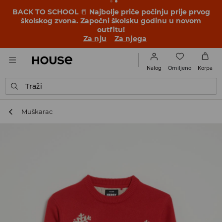
BACK TO SCHOOL
📒
Najbolje priče počinju prije prvog
školskog zvona. Započni školsku godinu u novom
outfitu!
Za nju
Za njega
Omiljeno
Nalog
Korpa
Traži
Muškarac