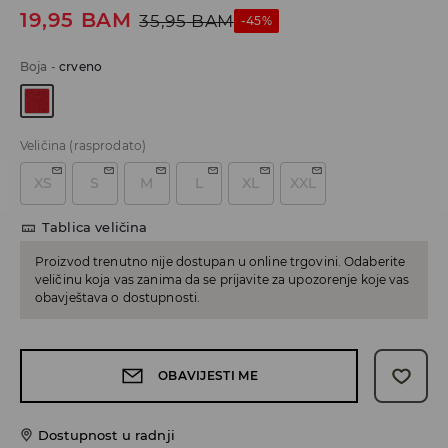
19,95
BAM
35,95
BAM
-45%
Boja
-
crveno
Veličina
(rasprodato)
XS
S
M
L
XL
XXL
Tablica veličina
Proizvod trenutno nije dostupan u online trgovini. Odaberite
veličinu koja vas zanima da se prijavite za upozorenje koje vas
obavještava o dostupnosti.
OBAVIJESTI ME
Dostupnost u radnji