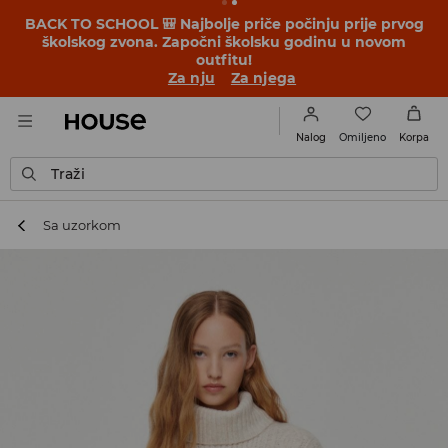
BACK TO SCHOOL 🎒 Najbolje priče počinju prije prvog
školskog zvona. Započni školsku godinu u novom
outfitu!
Za nju
Za njega
Omiljeno
Nalog
Korpa
Traži
Sa uzorkom