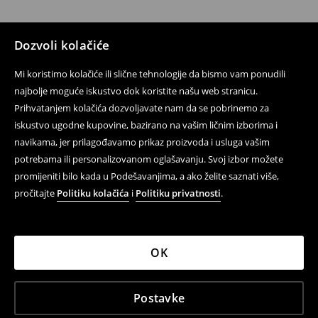
Dozvoli kolačiće
Mi koristimo kolačiće ili slične tehnologije da bismo vam ponudili
najbolje moguće iskustvo dok koristite našu web stranicu.
Prihvatanjem kolačića dozvoljavate nam da se pobrinemo za
iskustvo ugodne kupovine, bazirano na vašim ličnim izborima i
navikama, jer prilagođavamo prikaz proizvoda i usluga vašim
potrebama ili personalizovanom oglašavanju. Svoj izbor možete
promijeniti bilo kada u Podešavanjima, a ako želite saznati više,
pročitajte
Politiku kolačića
i
Politiku privatnosti
.
OK
Postavke