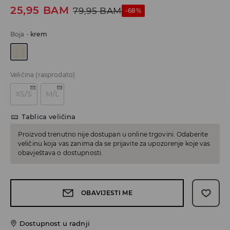
25,95
BAM
79,95
BAM
-68%
Boja
-
krem
Veličina
(rasprodato)
XS/S
M/L
Tablica veličina
Proizvod trenutno nije dostupan u online trgovini. Odaberite
veličinu koja vas zanima da se prijavite za upozorenje koje vas
obavještava o dostupnosti.
OBAVIJESTI ME
Dostupnost u radnji