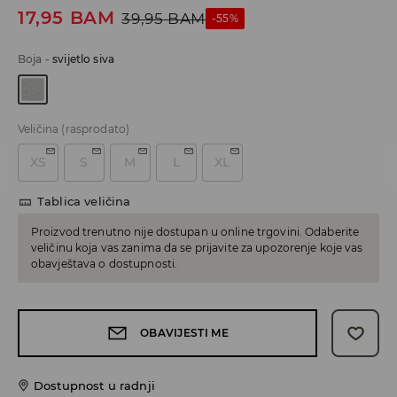
17,95
BAM
39,95
BAM
-55%
Boja
-
svijetlo siva
Veličina
(rasprodato)
XS
S
M
L
XL
Tablica veličina
Proizvod trenutno nije dostupan u online trgovini. Odaberite
veličinu koja vas zanima da se prijavite za upozorenje koje vas
obavještava o dostupnosti.
OBAVIJESTI ME
Dostupnost u radnji