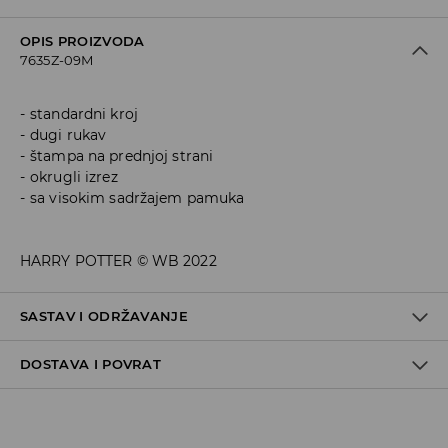
OPIS PROIZVODA
7635Z-09M
standardni kroj
dugi rukav
štampa na prednjoj strani
okrugli izrez
sa visokim sadržajem pamuka
HARRY POTTER © WB 2022
SASTAV I ODRŽAVANJE
DOSTAVA I POVRAT
Materijal I
:
60% COTTON, 40% POLYESTER
MACHINE WASH AT MAX.TEMP. 30° C - MILD PROCESS
Politika dostave
DO NOT BLEACH