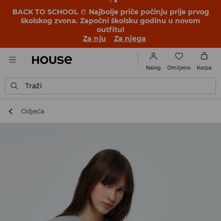
BACK TO SCHOOL
📒
Najbolje priče počinju prije prvog
školskog zvona. Započni školsku godinu u novom
outfitu!
Za nju
Za njega
Omiljeno
Nalog
Korpa
Traži
Odjeća