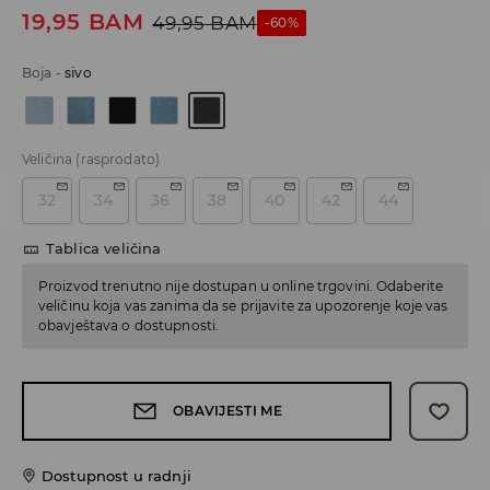
19,95
BAM
49,95
BAM
-60%
Boja
-
sivo
Veličina
(rasprodato)
32
34
36
38
40
42
44
Tablica veličina
Proizvod trenutno nije dostupan u online trgovini. Odaberite
veličinu koja vas zanima da se prijavite za upozorenje koje vas
obavještava o dostupnosti.
OBAVIJESTI ME
Dostupnost u radnji