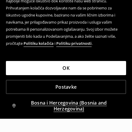
najbolje moguće iskustvo dok koristite našu web stranicu.
Prihvatanjem kolačića dozvoljavate nam da se pobrinemo za
iskustvo ugodne kupovine, bazirano na vašim ličnim izborima i
navikama, jer prilagođavamo prikaz proizvoda i usluga vašim
potrebama ili personalizovanom oglašavanju. Svoj izbor možete
promijeniti bilo kada u Podešavanjima, a ako želite saznati više,
pročitajte
Politiku kolačića
i
Politiku privatnosti
.
OK
Postavke
Bosna i Hercegovina (Bosnia and
Herzegovina)