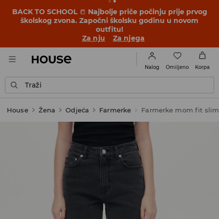
BACK TO SCHOOL
📒
Najbolje priče počinju prije prvog
školskog zvona. Započni školsku godinu u novom
outfitu!
Za nju
Za njega
Omiljeno
Nalog
Korpa
Traži
House
Žena
Odjeća
Farmerke
Farmerke mom fit sli