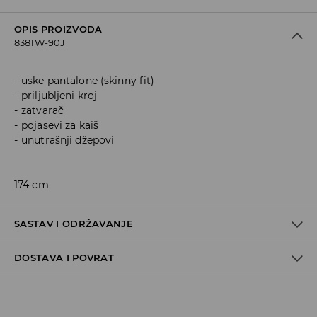
OPIS PROIZVODA
8381W-90J
uske pantalone (skinny fit)
priljubljeni kroj
zatvarač
pojasevi za kaiš
unutrašnji džepovi
174 cm
SASTAV I ODRŽAVANJE
DOSTAVA I POVRAT
Materijal I
:
71% COTTON, 25% POLYESTER, 2% VISCOSE, 2%
ELASTANE
Politika dostave
MACHINE WASH AT MAX.TEMP. 30° C - NORMAL PROCESS