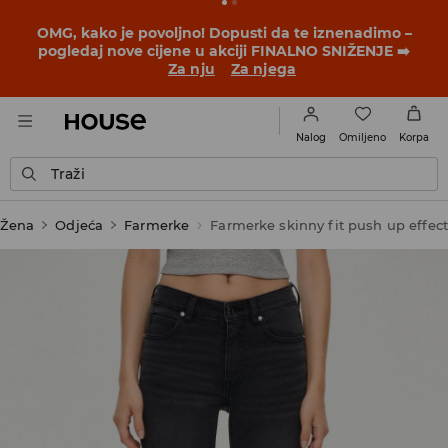
BACK TO SCHOOL
📒
Najbolje priče počinju prije prvog
školskog zvona. Započni školsku godinu u novom
outfitu!
Za nju
Za njega
Omiljeno
Nalog
Korpa
Traži
Žena
Odjeća
Farmerke
Farmerke skinny fit push up effect