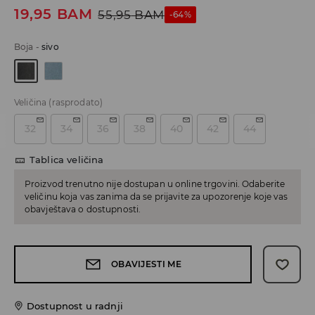
19,95
BAM
55,95
BAM
-64%
Boja
-
sivo
Veličina
(rasprodato)
32
34
36
38
40
42
44
Tablica veličina
Proizvod trenutno nije dostupan u online trgovini. Odaberite
veličinu koja vas zanima da se prijavite za upozorenje koje vas
obavještava o dostupnosti.
OBAVIJESTI ME
Dostupnost u radnji