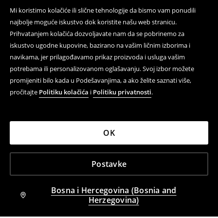
Mi koristimo kolačiće ili slične tehnologije da bismo vam ponudili
najbolje moguće iskustvo dok koristite našu web stranicu.
Prihvatanjem kolačića dozvoljavate nam da se pobrinemo za
iskustvo ugodne kupovine, bazirano na vašim ličnim izborima i
navikama, jer prilagođavamo prikaz proizvoda i usluga vašim
potrebama ili personalizovanom oglašavanju. Svoj izbor možete
promijeniti bilo kada u Podešavanjima, a ako želite saznati više,
pročitajte
Politiku kolačića
i
Politiku privatnosti
.
OK
Postavke
Bosna i Hercegovina (Bosnia and
Herzegovina)