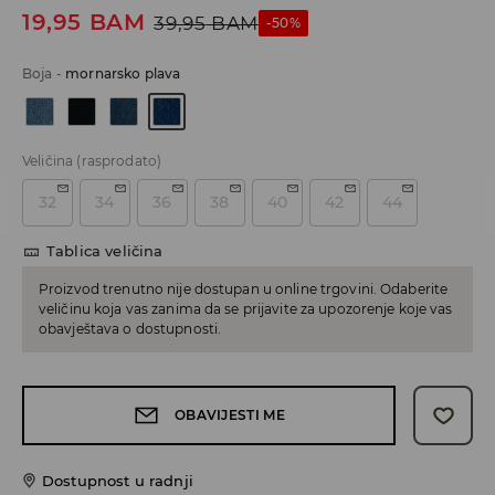
19,95
BAM
39,95
BAM
-50%
Boja
-
mornarsko plava
Veličina
(rasprodato)
32
34
36
38
40
42
44
Tablica veličina
Proizvod trenutno nije dostupan u online trgovini. Odaberite
veličinu koja vas zanima da se prijavite za upozorenje koje vas
obavještava o dostupnosti.
OBAVIJESTI ME
Dostupnost u radnji