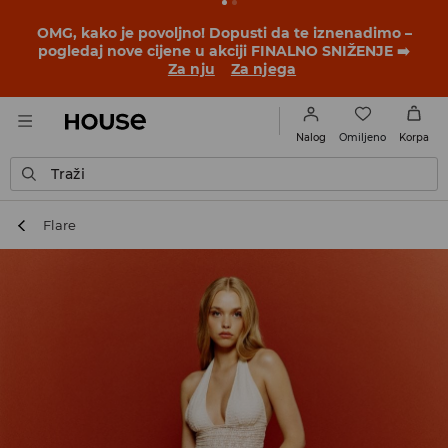
BACK TO SCHOOL
📒
Najbolje priče počinju prije prvog
školskog zvona. Započni školsku godinu u novom
outfitu!
Za nju
Za njega
Omiljeno
Nalog
Korpa
Traži
Flare