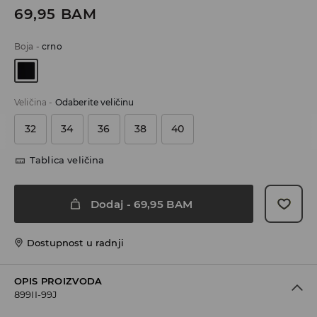
69,95
BAM
Boja
-
crno
Veličina
-
Odaberite veličinu
32
34
36
38
40
Tablica veličina
Dodaj
-
69,95
BAM
Dostupnost u radnji
OPIS PROIZVODA
899II-99J