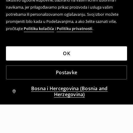
iskustvo ugodne kupovine, bazirano na vašim ličnim izborima i
navikama, jer prilagođavamo prikaz proizvoda i usluga vašim
potrebama ili personalizovanom oglašavanju. Svoj izbor možete
promijeniti bilo kada u Podešavanjima, a ako želite saznati više,
pročitajte
Politiku kolačića
i
Politiku privatnosti
.
OK
Postavke
Bosna i Hercegovina (Bosnia and
Herzegovina)