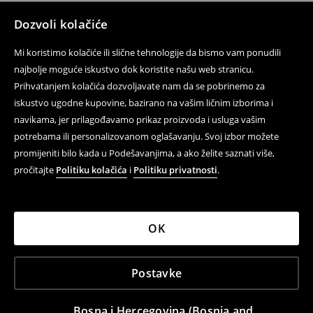
Dozvoli kolačiće
Mi koristimo kolačiće ili slične tehnologije da bismo vam ponudili
najbolje moguće iskustvo dok koristite našu web stranicu.
Prihvatanjem kolačića dozvoljavate nam da se pobrinemo za
iskustvo ugodne kupovine, bazirano na vašim ličnim izborima i
navikama, jer prilagođavamo prikaz proizvoda i usluga vašim
potrebama ili personalizovanom oglašavanju. Svoj izbor možete
promijeniti bilo kada u Podešavanjima, a ako želite saznati više,
pročitajte
Politiku kolačića
i
Politiku privatnosti
.
OK
Postavke
Bosna i Hercegovina (Bosnia and