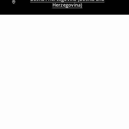
Herzegovina)
Drugi kupci su takođe izabrali
Majica s uzorkom
Farmerke zvonastih nogavica sa niskim strukom
25
,
95
BAM
35,95
BAM
79
,
95
BAM