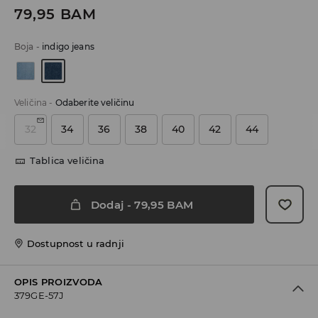
79,95
BAM
Boja
-
indigo jeans
Veličina
-
Odaberite veličinu
32
34
36
38
40
42
44
Tablica veličina
Dodaj
-
79,95
BAM
Dostupnost u radnji
OPIS PROIZVODA
379GE-57J