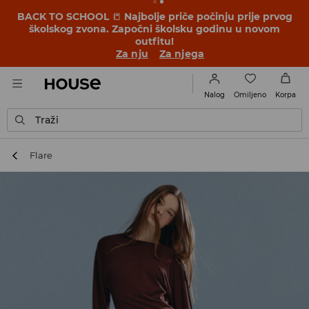
BACK TO SCHOOL
📒
Najbolje priče počinju prije prvog
školskog zvona. Započni školsku godinu u novom
outfitu!
Za nju
Za njega
Omiljeno
Nalog
Korpa
Traži
Flare