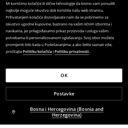
Mi koristimo kolačiće ili slične tehnologije da bismo vam ponudili
najbolje moguće iskustvo dok koristite našu web stranicu.
Prihvatanjem kolačića dozvoljavate nam da se pobrinemo za
iskustvo ugodne kupovine, bazirano na vašim ličnim izborima i
navikama, jer prilagođavamo prikaz proizvoda i usluga vašim
potrebama ili personalizovanom oglašavanju. Svoj izbor možete
promijeniti bilo kada u Podešavanjima, a ako želite saznati više,
pročitajte
Politiku kolačića
i
Politiku privatnosti
.
OK
Postavke
Bosna i Hercegovina (Bosnia and
Herzegovina)