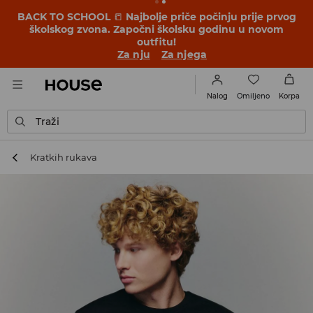
BACK TO SCHOOL
📒
Najbolje priče počinju prije prvog
školskog zvona. Započni školsku godinu u novom
outfitu!
Za nju
Za njega
Omiljeno
Nalog
Korpa
Traži
Kratkih rukava