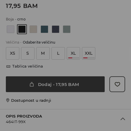
17,95
BAM
Boja
-
crno
Veličina
-
Odaberite veličinu
XS
S
M
L
XL
XXL
Tablica veličina
Dodaj
-
17,95
BAM
Dostupnost u radnji
OPIS PROIZVODA
464IT-99X