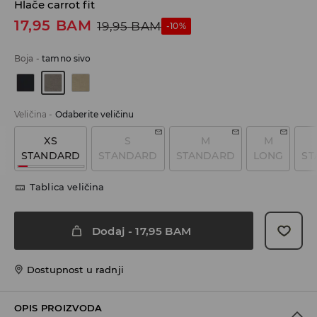
Hlače carrot fit
17,95
BAM
19,95
BAM
-10%
Boja
-
tamno sivo
Veličina
-
Odaberite veličinu
XS
S
M
M
STANDARD
STANDARD
STANDARD
LONG
ST
Tablica veličina
Dodaj
-
17,95
BAM
Dostupnost u radnji
OPIS PROIZVODA