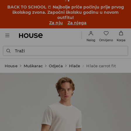
BACK TO SCHOOL
📒
Najbolje priče počinju prije prvog
školskog zvona. Započni školsku godinu u novom
outfitu!
Za nju
Za njega
Omiljeno
Nalog
Korpa
Traži
House
Muškarac
Odjeća
Hlače
Hlače carrot fit