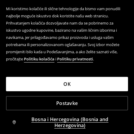
Mi koristimo kolačiće ili slične tehnologije da bismo vam ponudili
najbolje moguće iskustvo dok koristite našu web stranicu.
Prihvatanjem kolačića dozvoljavate nam da se pobrinemo za
iskustvo ugodne kupovine, bazirano na vašim ličnim izborima i
navikama, jer prilagođavamo prikaz proizvoda i usluga vašim
potrebama ili personalizovanom oglašavanju. Svoj izbor možete
promijeniti bilo kada u Podešavanjima, a ako želite saznati više,
pročitajte
Politiku kolačića
i
Politiku privatnosti
.
OK
Postavke
Bosna i Hercegovina (Bosnia and
Herzegovina)