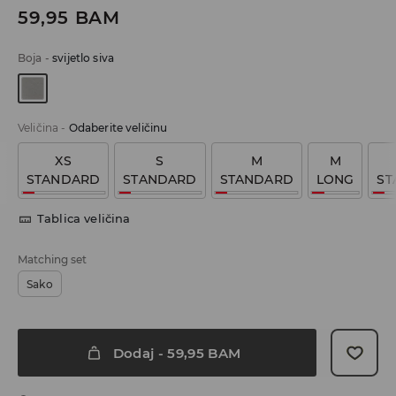
59,95
BAM
Boja
-
svijetlo siva
Veličina
-
Odaberite veličinu
XS
S
M
M
STANDARD
STANDARD
STANDARD
LONG
ST
Tablica veličina
Matching set
Sako
Dodaj
-
59,95
BAM