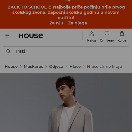
BACK TO SCHOOL
📒
Najbolje priče počinju prije prvog
školskog zvona. Započni školsku godinu u novom
outfitu!
Za nju
Za njega
Omiljeno
Nalog
Korpa
Traži
House
Muškarac
Odjeća
Hlače
Hlače chino kroja