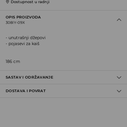
Dostupnost u radnji
OPIS PROIZVODA
308IY-09X
unutrašnji džepovi
pojasevi za kaiš
186 cm
SASTAV I ODRŽAVANJE
DOSTAVA I POVRAT
53% COTTON, 44% POLYESTER, 3% ELASTANE
Politika dostave
Preuzimanje u trgovini
GRATIS