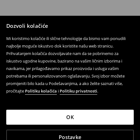
Dozvoli kolačiće
Mi koristimo kolačiće ili slične tehnologije da bismo vam ponudili
najbolje moguće iskustvo dok koristite našu web stranicu.
Prihvatanjem kolačića dozvoljavate nam da se pobrinemo za
iskustvo ugodne kupovine, bazirano na vašim ličnim izborima i
navikama, jer prilagođavamo prikaz proizvoda i usluga vašim
potrebama ili personalizovanom oglašavanju. Svoj izbor možete
promijeniti bilo kada u Podešavanjima, a ako želite saznati više,
pročitajte
Politiku kolačića
i
Politiku privatnosti
.
OK
Postavke