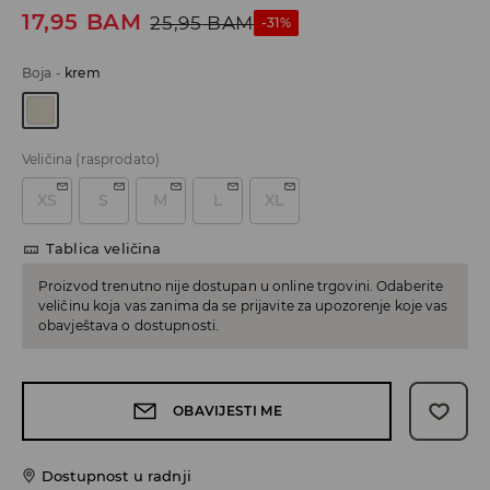
17,95
BAM
25,95
BAM
-31%
Boja
-
krem
Veličina
(rasprodato)
XS
S
M
L
XL
Tablica veličina
Proizvod trenutno nije dostupan u online trgovini. Odaberite
veličinu koja vas zanima da se prijavite za upozorenje koje vas
obavještava o dostupnosti.
OBAVIJESTI ME
Dostupnost u radnji