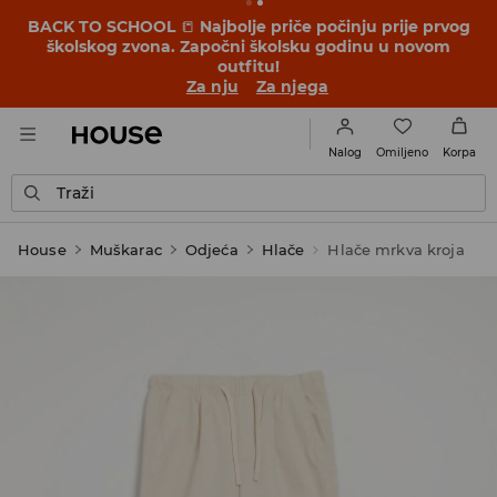
BACK TO SCHOOL
📒
Najbolje priče počinju prije prvog
školskog zvona. Započni školsku godinu u novom
outfitu!
Za nju
Za njega
Omiljeno
Nalog
Korpa
Traži
House
Muškarac
Odjeća
Hlače
Hlače mrkva kroja