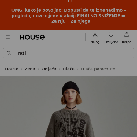
OMG, kako je povoljno! Dopusti da te iznenadimo –
pogledaj nove cijene u akciji FINALNO SNIŽENJE ➡️
Za nju
Za njega
Omiljeno
Nalog
Korpa
Traži
House
Žena
Odjeća
Hlače
Hlače parachute