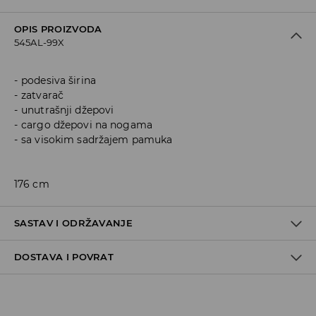
OPIS PROIZVODA
545AL-99X
podesiva širina
zatvarač
unutrašnji džepovi
cargo džepovi na nogama
sa visokim sadržajem pamuka
176 cm
SASTAV I ODRŽAVANJE
DOSTAVA I POVRAT
98% COTTON, 2% ELASTANE
Politika dostave