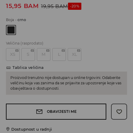
15,95
BAM
19,95
BAM
-20%
Boja
-
crno
Veličina
(rasprodato)
XS
S
M
L
XL
Tablica veličina
Proizvod trenutno nije dostupan u online trgovini. Odaberite
veličinu koja vas zanima da se prijavite za upozorenje koje vas
obavještava o dostupnosti.
OBAVIJESTI ME
Dostupnost u radnji