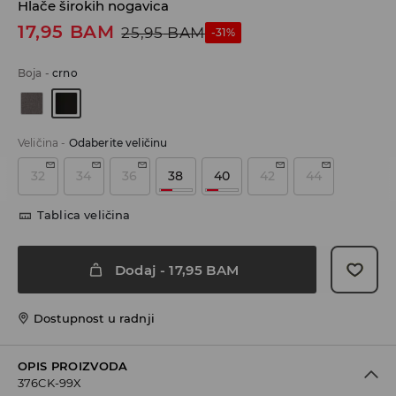
Hlače širokih nogavica
17,95
BAM
25,95
BAM
-31%
Boja
-
crno
Veličina
-
Odaberite veličinu
32
34
36
38
40
42
44
Tablica veličina
Dodaj
-
17,95
BAM
Dostupnost u radnji
OPIS PROIZVODA
376CK-99X