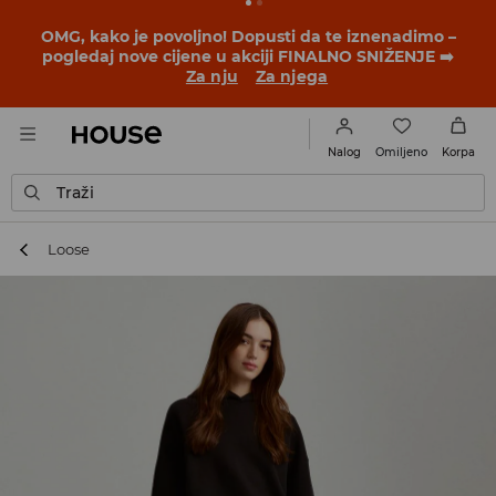
OMG, kako je povoljno! Dopusti da te iznenadimo –
pogledaj nove cijene u akciji FINALNO SNIŽENJE ➡️
Za nju
Za njega
Omiljeno
Nalog
Korpa
Traži
Loose