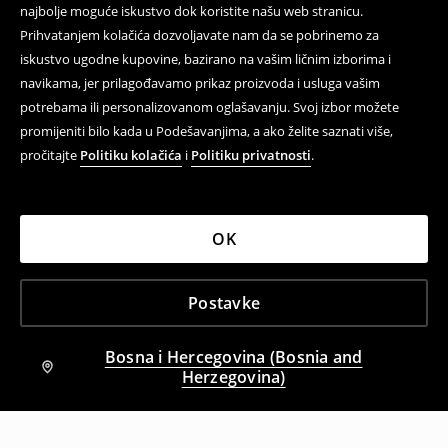
najbolje moguće iskustvo dok koristite našu web stranicu.
Prihvatanjem kolačića dozvoljavate nam da se pobrinemo za
iskustvo ugodne kupovine, bazirano na vašim ličnim izborima i
navikama, jer prilagođavamo prikaz proizvoda i usluga vašim
potrebama ili personalizovanom oglašavanju. Svoj izbor možete
promijeniti bilo kada u Podešavanjima, a ako želite saznati više,
pročitajte
Politiku kolačića
i
Politiku privatnosti
.
OK
Postavke
Bosna i Hercegovina (Bosnia and
Herzegovina)