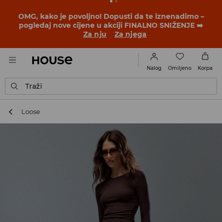
OMG, kako je povoljno! Dopusti da te iznenadimo –
pogledaj nove cijene u akciji FINALNO SNIŽENJE ➡️
Za nju
Za njega
Omiljeno
Nalog
Korpa
Traži
Loose