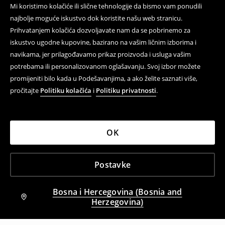
Mi koristimo kolačiće ili slične tehnologije da bismo vam ponudili
najbolje moguće iskustvo dok koristite našu web stranicu.
Prihvatanjem kolačića dozvoljavate nam da se pobrinemo za
iskustvo ugodne kupovine, bazirano na vašim ličnim izborima i
navikama, jer prilagođavamo prikaz proizvoda i usluga vašim
potrebama ili personalizovanom oglašavanju. Svoj izbor možete
promijeniti bilo kada u Podešavanjima, a ako želite saznati više,
pročitajte
Politiku kolačića
i
Politiku privatnosti
.
OK
Postavke
Bosna i Hercegovina (Bosnia and
Herzegovina)