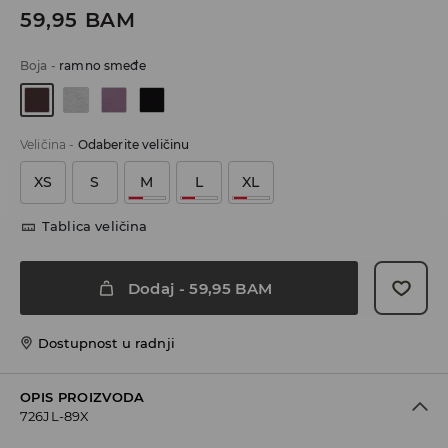
59,95
BAM
Boja
-
ramno smeđe
Veličina
-
Odaberite veličinu
XS
S
M
L
XL
Tablica veličina
Dodaj
-
59,95
BAM
Dostupnost u radnji
OPIS PROIZVODA
726JL-89X