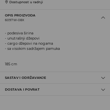
Dostupnost u radnji
OPIS PROIZVODA
6097W-08X
podesiva širina
unutrašnji džepovi
cargo džepovi na nogama
sa visokim sadržajem pamuka
185 cm
SASTAV I ODRŽAVANJE
DOSTAVA I POVRAT
Materijal I
:
100% COTTON
MACHINE WASH AT MAX.TEMP. 30° C - NORMAL PROCESS
Politika dostave
DO NOT BLEACH