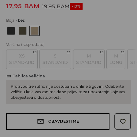
17,95
BAM
19,95
BAM
-10%
Boja
-
bež
Veličina
(rasprodato)
XS
S
M
M
STANDARD
STANDARD
STANDARD
LONG
ST
Tablica veličina
Proizvod trenutno nije dostupan u online trgovini. Odaberite
veličinu koja vas zanima da se prijavite za upozorenje koje vas
obavještava o dostupnosti.
OBAVIJESTI ME