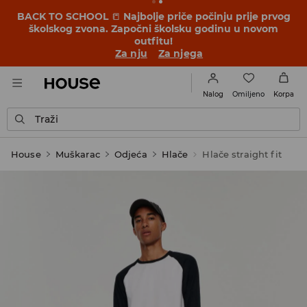
BACK TO SCHOOL
📒
Najbolje priče počinju prije prvog
školskog zvona. Započni školsku godinu u novom
outfitu!
Za nju
Za njega
Omiljeno
Nalog
Korpa
Traži
House
Muškarac
Odjeća
Hlače
Hlače straight fit