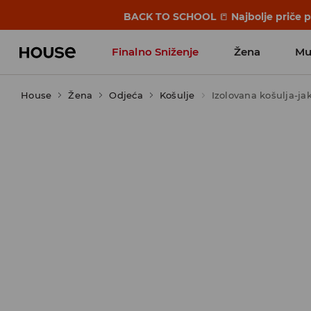
BACK TO SCHOOL
📒
Najbolje priče 
Finalno Sniženje
Žena
Mu
House
Žena
Odjeća
Košulje
Izolovana košulja-ja