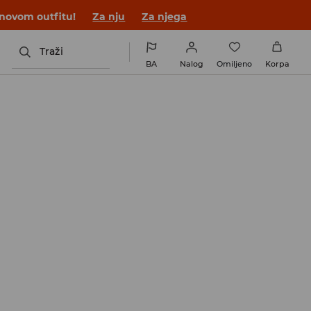
 novom outfitu!
Za nju
Za njega
Traži
BA
Nalog
Omiljeno
Korpa