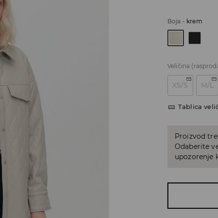
Boja
-
krem
Veličina
(rasprod
XS/S
M/L
Tablica veli
Proizvod tre
Odaberite ve
upozorenje k