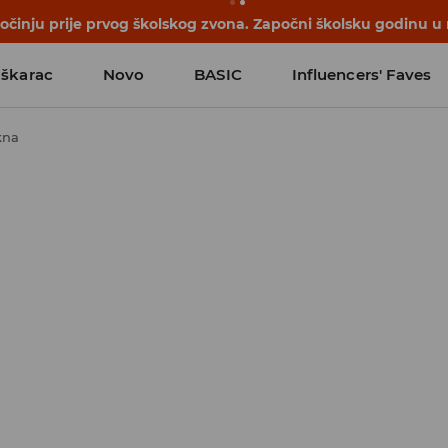
počinju prije prvog školskog zvona. Započni školsku godinu u
škarac
Novo
BASIC
Influencers' Faves
kna