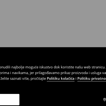
 ponudili najbolje moguće iskustvo dok koristite našu web strani
orima i navikama, jer prilagođavamo prikaz proizvoda i usluga v
elite saznati više, pročitajte
Politiku kolačića
i
Politiku privatno