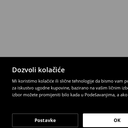
⟶
Detaljna pravila povrata
Dozvoli kolačiće
Mi koristimo kolačiće ili slične tehnologije da bismo vam
za iskustvo ugodne kupovine, bazirano na vašim ličnim izb
izbor možete promijeniti bilo kada u Podešavanjima, a ako ž
Postavke
OK