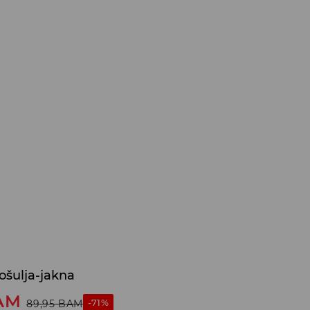
ošulja-jakna
AM
-71%
89,95
BAM