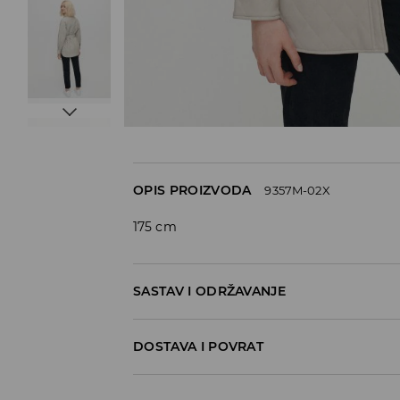
OPIS PROIZVODA
9357M-02X
175 cm
SASTAV I ODRŽAVANJE
Materijal I
:
100% ПОЛИУРЕТАН
DOSTAVA I POVRAT
Materijal II
:
100% ПОЛИЕСТЕР
Materijal III
:
100% ПОЛИЕСТЕР
Politika dostave