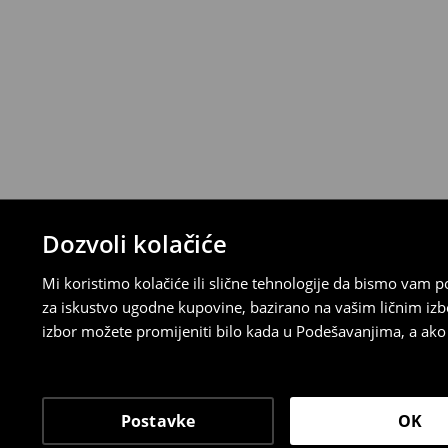
⟶
Detaljna pravila povrata
Dozvoli kolačiće
Mi koristimo kolačiće ili slične tehnologije da bismo vam
za iskustvo ugodne kupovine, bazirano na vašim ličnim izb
izbor možete promijeniti bilo kada u Podešavanjima, a ako ž
Postavke
OK