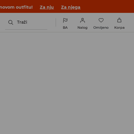
 novom outfitu!
Za nju
Za njega
Traži
BA
Nalog
Omiljeno
Korpa