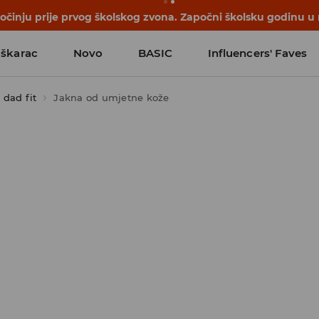
počinju prije prvog školskog zvona. Započni školsku godinu u
škarac
Novo
BASIC
Influencers' Faves
 dad fit
Jakna od umjetne kože