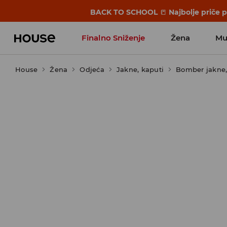
BACK TO SCHOOL
📒
Najbolje priče 
Finalno Sniženje
Žena
Mu
House
Žena
Odjeća
Jakne, kaputi
Bomber jakne,