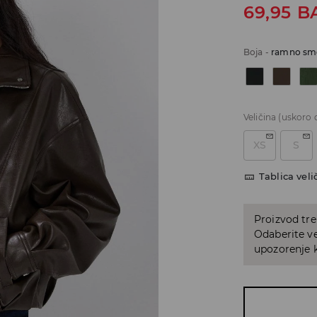
69,95
B
Boja
-
ramno sm
Veličina
(uskoro 
XS
S
Tablica veli
Proizvod tre
Odaberite ve
upozorenje k