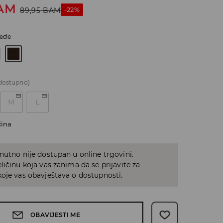
AM
-22%
89,95
BAM
eđe
dostupno)
M
L
čina
nutno nije dostupan u online trgovini.
ličinu koja vas zanima da se prijavite za
oje vas obavještava o dostupnosti.
OBAVIJESTI ME