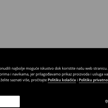
 ponudili najbolje moguće iskustvo dok koristite našu web strani
orima i navikama, jer prilagođavamo prikaz proizvoda i usluga v
elite saznati više, pročitajte
Politiku kolačića
i
Politiku privatno