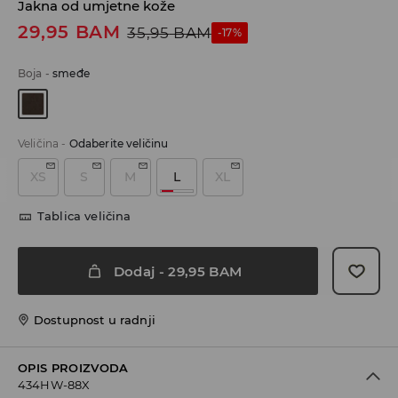
Jakna od umjetne kože
29,95
BAM
35,95
BAM
-17%
Boja
-
smeđe
Veličina
-
Odaberite veličinu
XS
S
M
L
XL
Tablica veličina
Dodaj
-
29,95
BAM
Dostupnost u radnji
OPIS PROIZVODA
434HW-88X