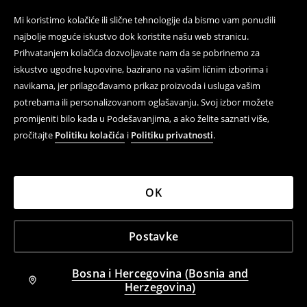
Mi koristimo kolačiće ili slične tehnologije da bismo vam ponudili
najbolje moguće iskustvo dok koristite našu web stranicu.
Prihvatanjem kolačića dozvoljavate nam da se pobrinemo za
iskustvo ugodne kupovine, bazirano na vašim ličnim izborima i
navikama, jer prilagođavamo prikaz proizvoda i usluga vašim
potrebama ili personalizovanom oglašavanju. Svoj izbor možete
promijeniti bilo kada u Podešavanjima, a ako želite saznati više,
pročitajte
Politiku kolačića
i
Politiku privatnosti
.
OK
Postavke
Bosna i Hercegovina (Bosnia and
Herzegovina)