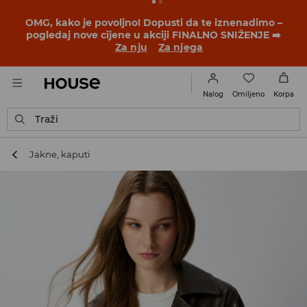
BACK TO SCHOOL
📒
Najbolje priče počinju prije prvog
školskog zvona. Započni školsku godinu u novom
outfitu!
Za nju
Za njega
Omiljeno
Nalog
Korpa
Traži
Jakne, kaputi