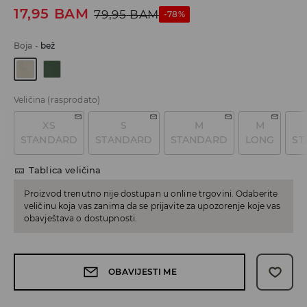
17,95
BAM
79,95
BAM
-78%
Boja
-
bež
Veličina
(rasprodato)
XS
S
M
M
STANDARD
STANDARD
STANDARD
LONG
ST
Tablica veličina
Proizvod trenutno nije dostupan u online trgovini. Odaberite
veličinu koja vas zanima da se prijavite za upozorenje koje vas
obavještava o dostupnosti.
OBAVIJESTI ME