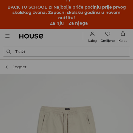
BACK TO SCHOOL
📒
Najbolje priče počinju prije prvog
školskog zvona. Započni školsku godinu u novom
outfitu!
Za nju
Za njega
Omiljeno
Nalog
Korpa
Traži
Jogger