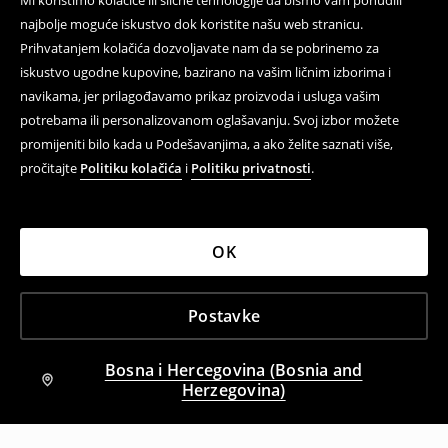
Mi koristimo kolačiće ili slične tehnologije da bismo vam ponudili
najbolje moguće iskustvo dok koristite našu web stranicu.
Prihvatanjem kolačića dozvoljavate nam da se pobrinemo za
iskustvo ugodne kupovine, bazirano na vašim ličnim izborima i
navikama, jer prilagođavamo prikaz proizvoda i usluga vašim
potrebama ili personalizovanom oglašavanju. Svoj izbor možete
promijeniti bilo kada u Podešavanjima, a ako želite saznati više,
pročitajte
Politiku kolačića
i
Politiku privatnosti
.
OK
Postavke
Bosna i Hercegovina (Bosnia and
Herzegovina)