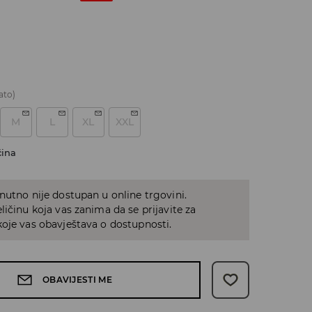
ato)
M
L
XL
XXL
čina
nutno nije dostupan u online trgovini.
ličinu koja vas zanima da se prijavite za
oje vas obavještava o dostupnosti.
OBAVIJESTI ME