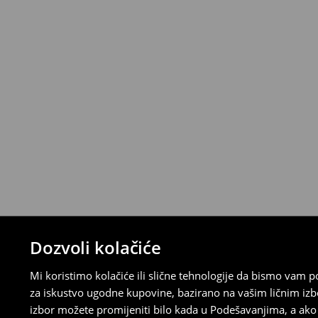
Proizvode možete besplatno vratiti u roku
stacionarnoj trgovini ili slanjem paketa 
ispunite online obrazac na Računu klijenta
⟶
Detaljna pravila povrata
Dozvoli kolačiće
Mi koristimo kolačiće ili slične tehnologije da bismo vam
za iskustvo ugodne kupovine, bazirano na vašim ličnim izb
izbor možete promijeniti bilo kada u Podešavanjima, a ako ž