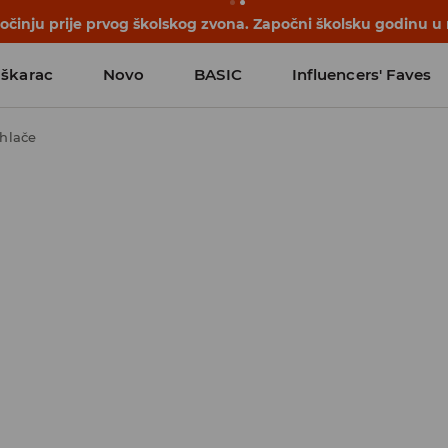
počinju prije prvog školskog zvona. Započni školsku godinu u
škarac
Novo
BASIC
Influencers' Faves
hlače