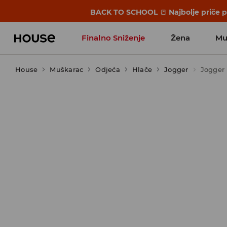
BACK TO SCHOOL
📒
Najbolje priče 
Finalno Sniženje
Žena
Mu
House
Muškarac
Odjeća
Hlače
Jogger
Jogger 