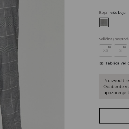
Boja
-
više boja
Veličina
(rasprod
XS
S
Tablica veli
Proizvod tre
Odaberite ve
upozorenje k