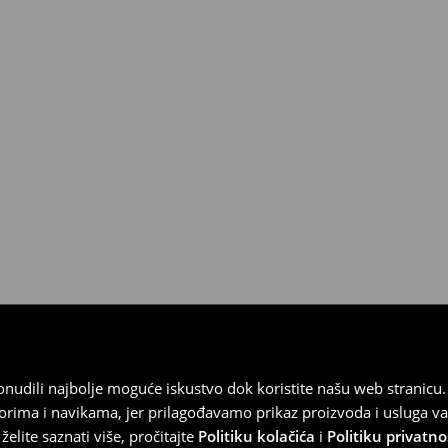
 od 30 dana u bilo kojoj House
kurirskom službom (u tu svrhu
).
 ponudili najbolje moguće iskustvo dok koristite našu web strani
orima i navikama, jer prilagođavamo prikaz proizvoda i usluga v
elite saznati više, pročitajte
Politiku kolačića
i
Politiku privatno