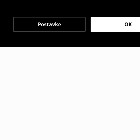
Postavke
OK
Drugi kupci su takođe i
Trenirka jogger hlače
Sportske h