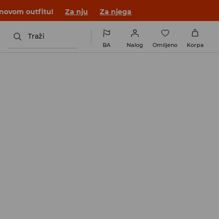
 novom outfitu!
Za nju
Za njega
Traži
BA
Nalog
Omiljeno
Korpa