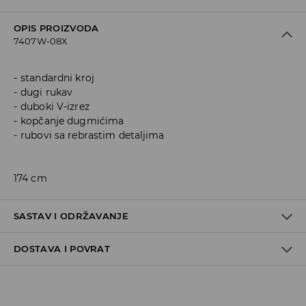
OPIS PROIZVODA
7407W-08X
standardni kroj
dugi rukav
duboki V-izrez
kopčanje dugmićima
rubovi sa rebrastim detaljima
174 cm
SASTAV I ODRŽAVANJE
DOSTAVA I POVRAT
Materijal I
:
75% ACRYLIC, 25% COTTON
MACHINE WASH AT MAX.TEMP. 30° C - MILD PROCESS
Politika dostave
DO NOT BLEACH