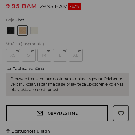
9,95
BAM
29,95
BAM
-67%
Boja
-
bež
Veličina
(rasprodato)
XS
S
M
L
XL
Tablica veličina
Proizvod trenutno nije dostupan u online trgovini. Odaberite
veličinu koja vas zanima da se prijavite za upozorenje koje vas
obavještava o dostupnosti.
OBAVIJESTI ME
Dostupnost u radnji