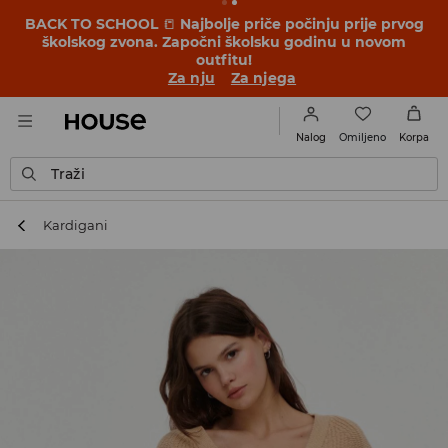
BACK TO SCHOOL
📒
Najbolje priče počinju prije prvog
školskog zvona. Započni školsku godinu u novom
outfitu!
Za nju
Za njega
Omiljeno
Nalog
Korpa
Traži
Kardigani