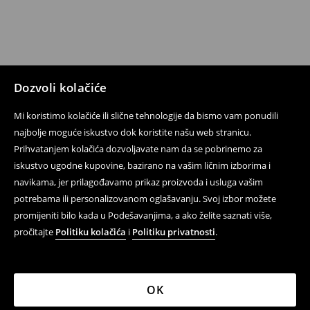
Dozvoli kolačiće
Mi koristimo kolačiće ili slične tehnologije da bismo vam ponudili
najbolje moguće iskustvo dok koristite našu web stranicu.
Prihvatanjem kolačića dozvoljavate nam da se pobrinemo za
iskustvo ugodne kupovine, bazirano na vašim ličnim izborima i
navikama, jer prilagođavamo prikaz proizvoda i usluga vašim
potrebama ili personalizovanom oglašavanju. Svoj izbor možete
promijeniti bilo kada u Podešavanjima, a ako želite saznati više,
pročitajte
Politiku kolačića
i
Politiku privatnosti
.
OK