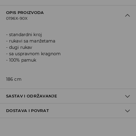
OPIS PROIZVODA
0196X-90X
standardni kroj
rukavi sa manžetama
dugi rukav
sa uspravnom kragnom
100% pamuk
186 cm
SASTAV I ODRŽAVANJE
DOSTAVA I POVRAT
Materijal I
:
100% COTTON
MACHINE WASH AT MAX.TEMP. 30° C - MILD PROCESS
Politika dostave
DO NOT BLEACH