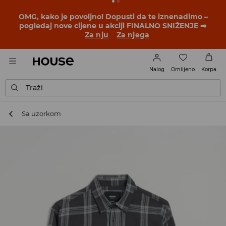
BACK TO SCHOOL
📒
Najbolje priče počinju prije prvog
školskog zvona. Započni školsku godinu u novom
outfitu!
Za nju
Za njega
Omiljeno
Nalog
Korpa
Traži
Sa uzorkom