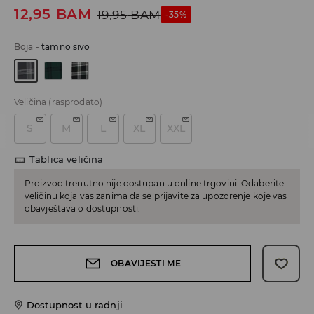
12,95
BAM
19,95
BAM
-35%
Boja
-
tamno sivo
Veličina
(rasprodato)
S
M
L
XL
XXL
Tablica veličina
Proizvod trenutno nije dostupan u online trgovini. Odaberite
veličinu koja vas zanima da se prijavite za upozorenje koje vas
obavještava o dostupnosti.
OBAVIJESTI ME
Dostupnost u radnji