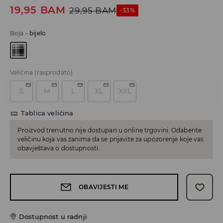
19,95
BAM
29,95
BAM
-33%
Boja
-
bijelo
Veličina
(rasprodato)
S
M
L
XL
XXL
Tablica veličina
Proizvod trenutno nije dostupan u online trgovini. Odaberite
veličinu koja vas zanima da se prijavite za upozorenje koje vas
obavještava o dostupnosti.
OBAVIJESTI ME
Dostupnost u radnji