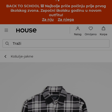
BACK TO SCHOOL 🎒 Najbolje priče počinju prije prvog
školskog zvona. Započni školsku godinu u novom
outfitu!
Za nju
Za njega
Omiljeno
Nalog
Korpa
Traži
Košulje-jakne