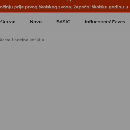
činju prije prvog školskog zvona. Započni školsku godinu u
škarac
Novo
BASIC
Influencers' Faves
kasta flanelna košulja