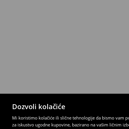
Politika povrata
Proizvode možete besplatno vratiti u roku
stacionarnoj trgovini ili slanjem paketa 
ispunite online obrazac na Računu klijenta
⟶
Detaljna pravila povrata
Dozvoli kolačiće
Mi koristimo kolačiće ili slične tehnologije da bismo vam
za iskustvo ugodne kupovine, bazirano na vašim ličnim izb