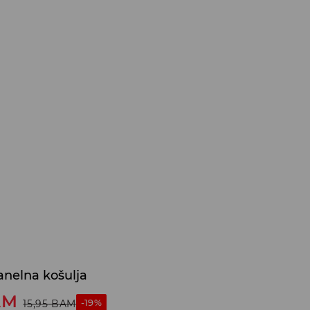
anelna košulja
AM
-19%
15,95
BAM