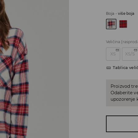
Boja
-
više boja
Veličina
(rasprod
XS
XS/S
Tablica veli
Proizvod tre
Odaberite ve
upozorenje k