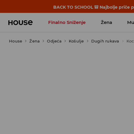
BACK TO SCHOOL 🎒 Najbolje priče po
Finalno Sniženje
Žena
Mu
House
Žena
Odjeća
Košulje
Dugih rukava
Koc