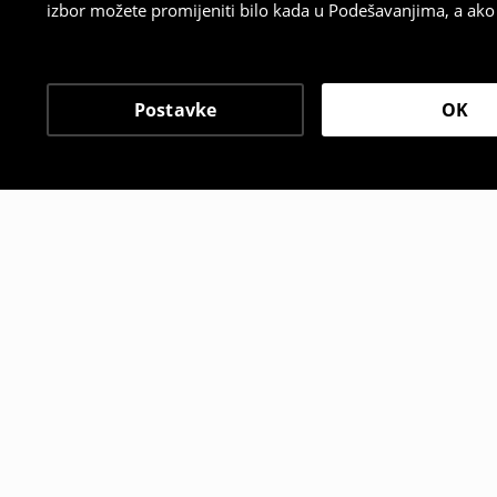
izbor možete promijeniti bilo kada u Podešavanjima, a ako ž
Postavke
OK
Drugi kupci su takođe i