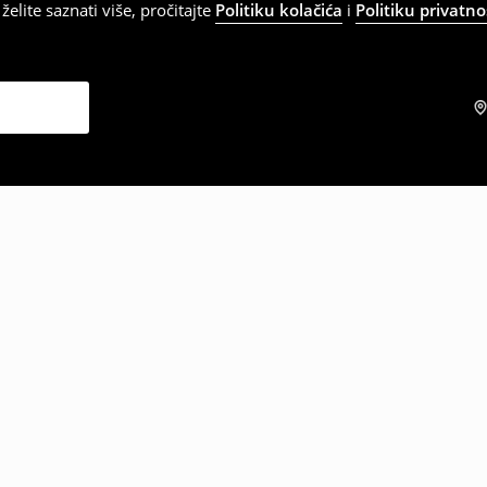
elite saznati više, pročitajte
Politiku kolačića
i
Politiku privatno
zabrali