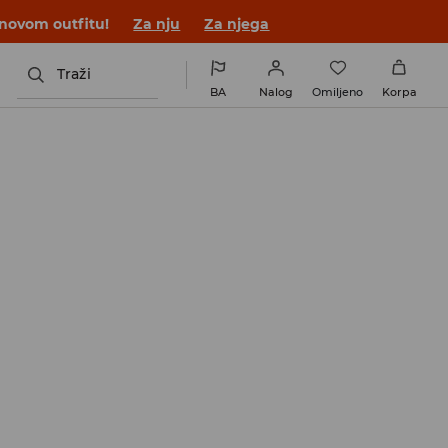
 novom outfitu!
Za nju
Za njega
Traži
BA
Nalog
Omiljeno
Korpa