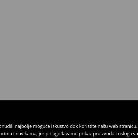
 od 30 dana u bilo kojoj House
kurirskom službom (u tu svrhu
).
 ponudili najbolje moguće iskustvo dok koristite našu web strani
orima i navikama, jer prilagođavamo prikaz proizvoda i usluga v