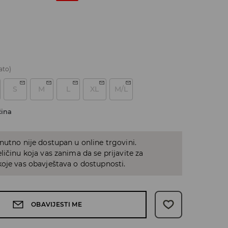
ato)
S
M
L
XL
M/L
čina
nutno nije dostupan u online trgovini.
ličinu koja vas zanima da se prijavite za
oje vas obavještava o dostupnosti.
OBAVIJESTI ME