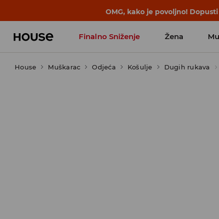
BACK TO SCHOOL
📒
Najbolje priče 
Finalno Sniženje
Žena
Mu
House
Muškarac
Odjeća
Košulje
Dugih rukava