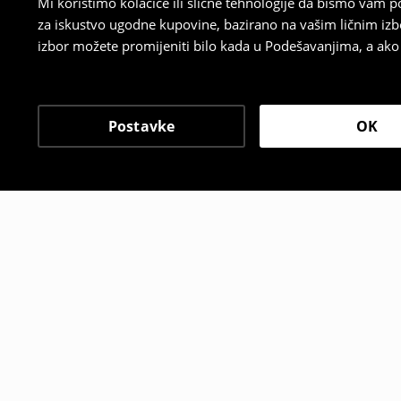
Mi koristimo kolačiće ili slične tehnologije da bismo vam
za iskustvo ugodne kupovine, bazirano na vašim ličnim izb
izbor možete promijeniti bilo kada u Podešavanjima, a ako ž
Postavke
OK
Drugi kupci su takođe i