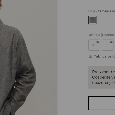
Boja
-
tamno siv
Veličina
(rasprod
XS
S
Tablica veli
Proizvod tre
Odaberite ve
upozorenje k