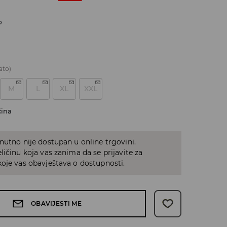
o
ato)
M
L
XL
XXL
čina
nutno nije dostupan u online trgovini.
ličinu koja vas zanima da se prijavite za
oje vas obavještava o dostupnosti.
OBAVIJESTI ME