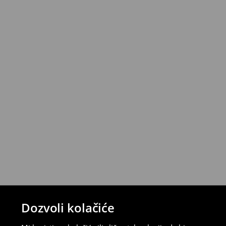
⟶
Detaljne informacije o načinima plaća
Politika povrata
Proizvode možete besplatno vratiti u roku
stacionarnoj trgovini ili slanjem paketa 
ispunite online obrazac na Računu klijenta
⟶
Detaljna pravila povrata
Dozvoli kolačiće