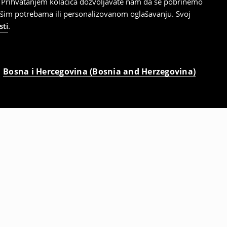
cu. Prihvatanjem kolačića dozvoljavate nam da se pobrinemo
ašim potrebama ili personalizovanom oglašavanju. Svoj
sti
.
Bosna i Hercegovina (Bosnia and Herzegovina)