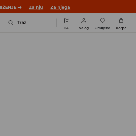
 novom outfitu!
Za nju
Za njega
Traži
BA
Nalog
Omiljeno
Korpa