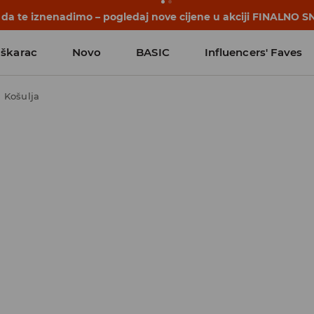
počinju prije prvog školskog zvona. Započni školsku godinu u
škarac
Novo
BASIC
Influencers' Faves
Košulja