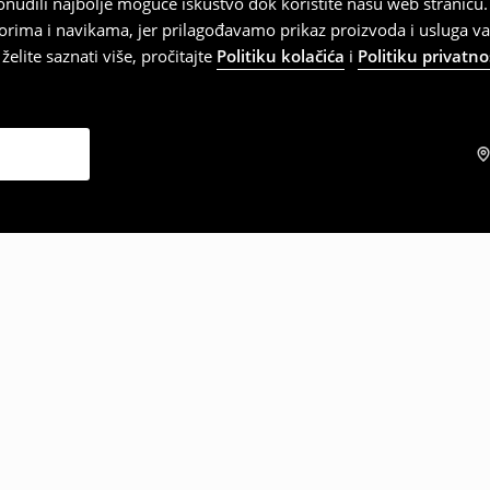
 ponudili najbolje moguće iskustvo dok koristite našu web strani
orima i navikama, jer prilagođavamo prikaz proizvoda i usluga v
elite saznati više, pročitajte
Politiku kolačića
i
Politiku privatno
zabrali