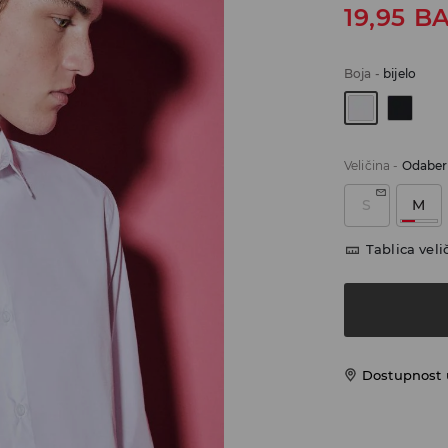
19,95
B
Boja
-
bijelo
Veličina
-
Odaberi
S
M
Tablica veli
Dostupnost 