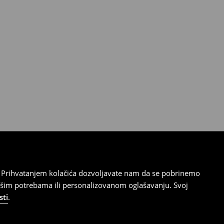
cu. Prihvatanjem kolačića dozvoljavate nam da se pobrinemo
ašim potrebama ili personalizovanom oglašavanju. Svoj
sti
.