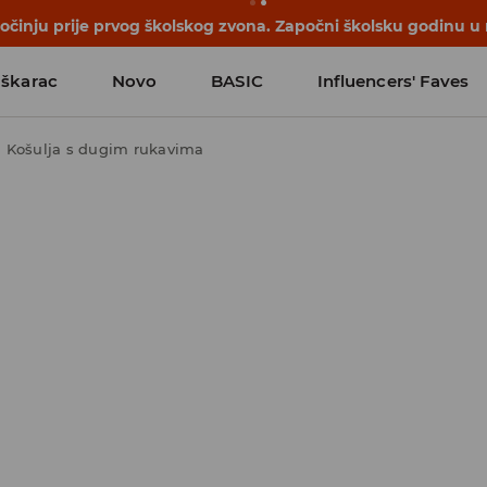
počinju prije prvog školskog zvona. Započni školsku godinu u
škarac
Novo
BASIC
Influencers' Faves
Košulja s dugim rukavima