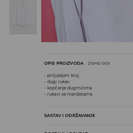
OPIS PROIZVODA
210HE-00X
priljubljeni kroj
dugi rukav
kopčanje dugmićima
rukavi sa manžetama
SASTAV I ODRŽAVANJE
65% POLYESTER, 35% COTTON