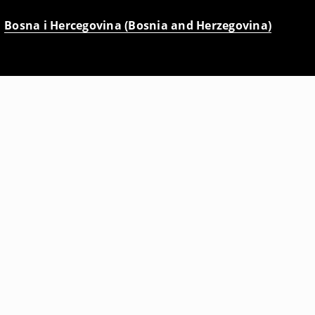
Bosna i Hercegovina (Bosnia and Herzegovina)
Slim fit košulja
19
,
95
BAM
29,95
BAM