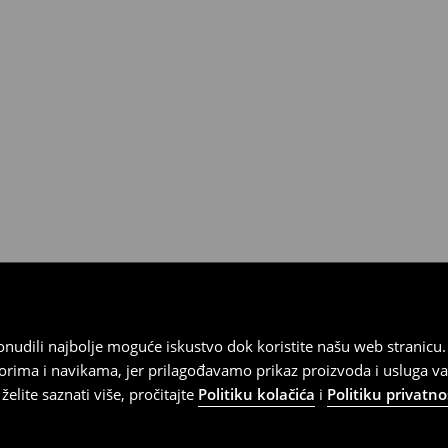
 od 30 dana u bilo kojoj House
kurirskom službom (u tu svrhu
).
 ponudili najbolje moguće iskustvo dok koristite našu web strani
orima i navikama, jer prilagođavamo prikaz proizvoda i usluga v
elite saznati više, pročitajte
Politiku kolačića
i
Politiku privatno