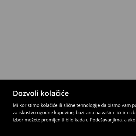
Proizvode možete besplatno vratiti u roku
stacionarnoj trgovini ili slanjem paketa 
ispunite online obrazac na Računu klijenta
⟶
Detaljna pravila povrata
Dozvoli kolačiće
Mi koristimo kolačiće ili slične tehnologije da bismo vam
za iskustvo ugodne kupovine, bazirano na vašim ličnim izb
izbor možete promijeniti bilo kada u Podešavanjima, a ako ž