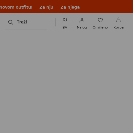
 novom outfitu!
Za nju
Za njega
Traži
BA
Nalog
Omiljeno
Korpa