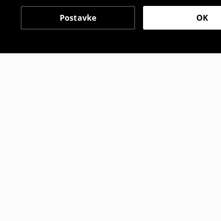
Postavke
OK
Drugi kupci su takođe i
Slim fit košulja
Košulja s 
25
,
95
BAM
19
,
95
BAM
35,95
BAM