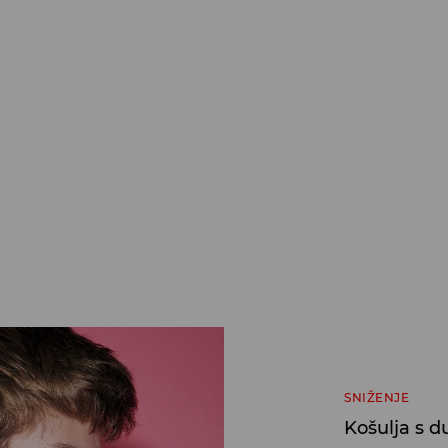
SNIŽENJE
Košulja s 