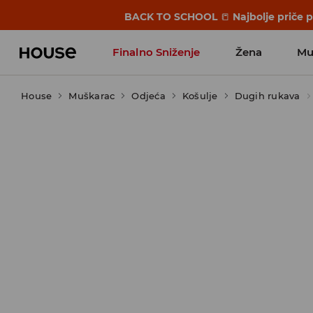
BACK TO SCHOOL
📒
Najbolje priče 
Finalno Sniženje
Žena
Mu
House
Muškarac
Odjeća
Košulje
Dugih rukava