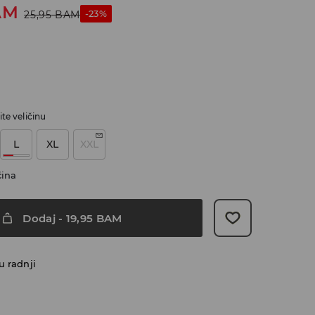
AM
-23%
25,95
BAM
te veličinu
L
XL
XXL
čina
Dodaj
-
19,95
BAM
u radnji