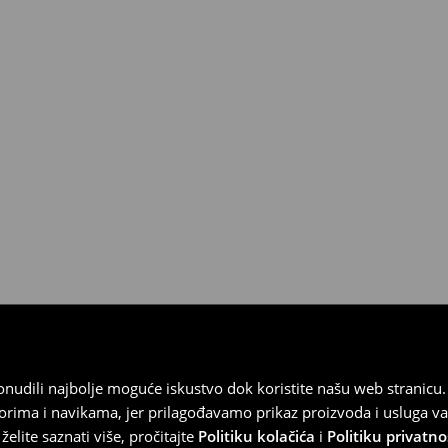
 od 30 dana u bilo kojoj House
kurirskom službom (u tu svrhu
).
 ponudili najbolje moguće iskustvo dok koristite našu web strani
orima i navikama, jer prilagođavamo prikaz proizvoda i usluga v
elite saznati više, pročitajte
Politiku kolačića
i
Politiku privatno