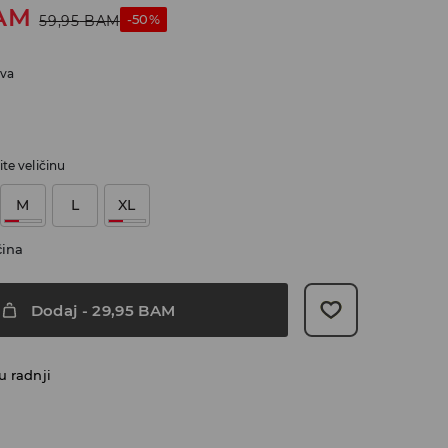
AM
-50%
59,95
BAM
ava
te veličinu
M
L
XL
čina
Dodaj
-
29,95
BAM
u radnji