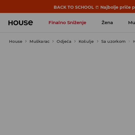
BACK TO SCHOOL
📒
Najbolje priče 
Finalno Sniženje
Žena
Mu
House
Muškarac
Odjeća
Košulje
Sa uzorkom