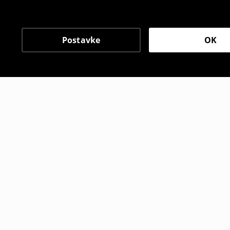
Postavke
OK
Drugi kupci su takođe i
Košulja s kragnom na stajanje
Košulja s 