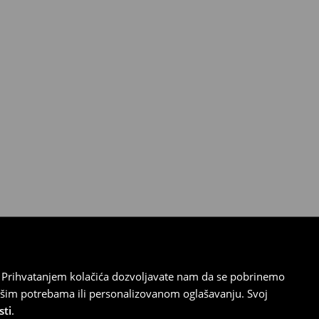
cu. Prihvatanjem kolačića dozvoljavate nam da se pobrinemo
ašim potrebama ili personalizovanom oglašavanju. Svoj
sti
.