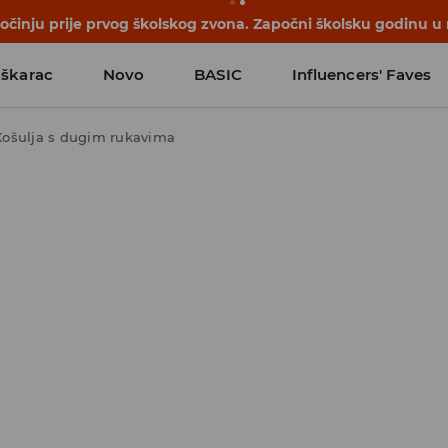
počinju prije prvog školskog zvona. Započni školsku godinu u
škarac
Novo
BASIC
Influencers' Faves
Košulja s dugim rukavima