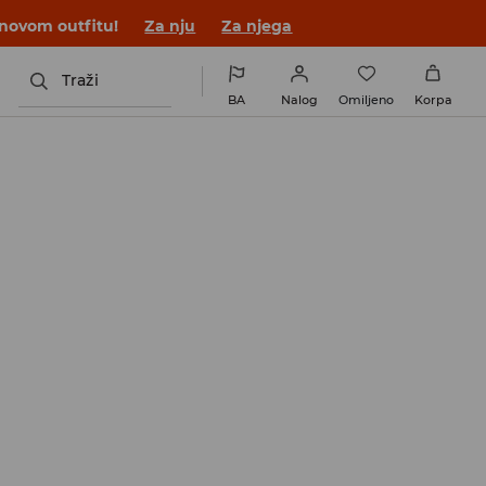
 novom outfitu!
Za nju
Za njega
Traži
BA
Nalog
Omiljeno
Korpa