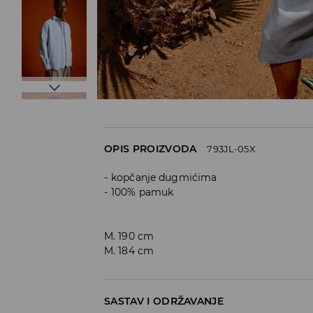
OPIS PROIZVODA
793JL-05X
kopčanje dugmićima
100% pamuk
M. 190 cm
M. 184 cm
SASTAV I ODRŽAVANJE