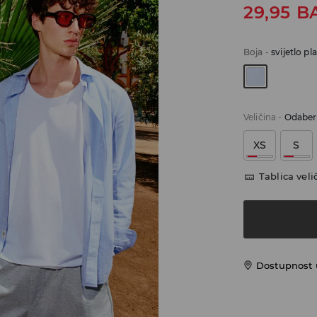
29,95
B
Boja
-
svijetlo pl
Veličina
-
Odaberi
XS
S
Tablica veli
Dostupnost 