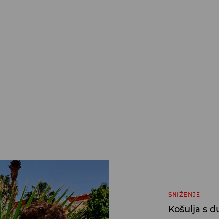
SNIŽENJE
Košulja s 