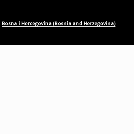
Bosna i Hercegovina (Bosnia and Herzegovina)
Košulja s dugim rukavima