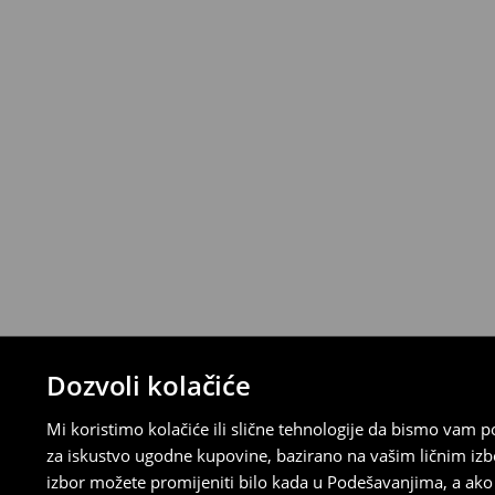
Proizvode možete besplatno vratiti u roku
stacionarnoj trgovini ili slanjem paketa 
ispunite online obrazac na Računu klijenta
⟶
Detaljna pravila povrata
Dozvoli kolačiće
Mi koristimo kolačiće ili slične tehnologije da bismo vam
za iskustvo ugodne kupovine, bazirano na vašim ličnim izb
izbor možete promijeniti bilo kada u Podešavanjima, a ako ž