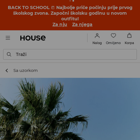
BACK TO SCHOOL
📒
Najbolje priče počinju prije prvog
školskog zvona. Započni školsku godinu u novom
outfitu!
Za nju
Za njega
Omiljeno
Nalog
Korpa
Traži
Sa uzorkom