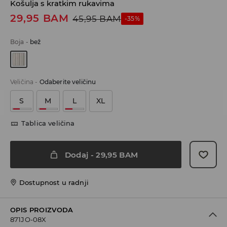
Košulja s kratkim rukavima
29,95
BAM
45,95
BAM
-35%
Boja
-
bež
Veličina
-
Odaberite veličinu
S
M
L
XL
Tablica veličina
Dodaj
-
29,95
BAM
Dostupnost u radnji
OPIS PROIZVODA
871JO-08X