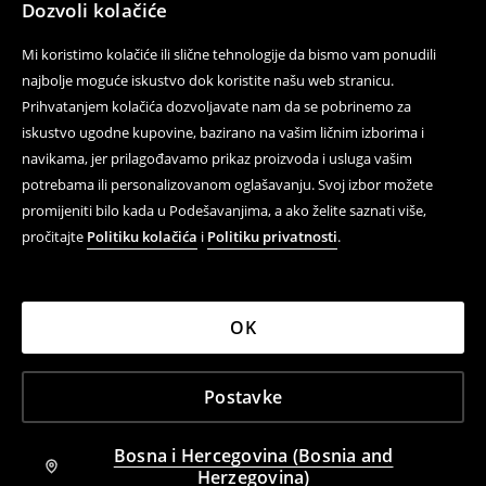
Dozvoli kolačiće
Mi koristimo kolačiće ili slične tehnologije da bismo vam ponudili
najbolje moguće iskustvo dok koristite našu web stranicu.
Prihvatanjem kolačića dozvoljavate nam da se pobrinemo za
iskustvo ugodne kupovine, bazirano na vašim ličnim izborima i
navikama, jer prilagođavamo prikaz proizvoda i usluga vašim
potrebama ili personalizovanom oglašavanju. Svoj izbor možete
promijeniti bilo kada u Podešavanjima, a ako želite saznati više,
pročitajte
Politiku kolačića
i
Politiku privatnosti
.
OK
Postavke
Bosna i Hercegovina (Bosnia and
Herzegovina)