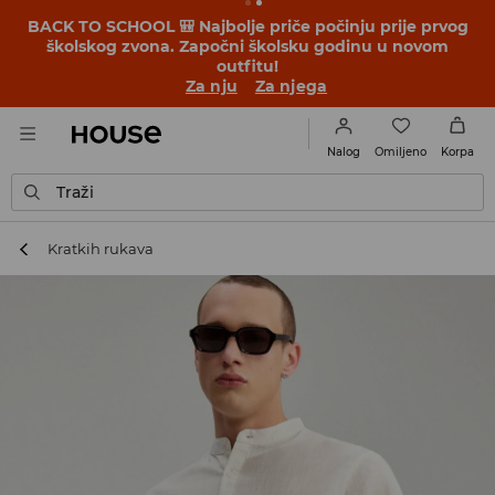
BACK TO SCHOOL 🎒 Najbolje priče počinju prije prvog
školskog zvona. Započni školsku godinu u novom
outfitu!
Za nju
Za njega
Omiljeno
Nalog
Korpa
Traži
Kratkih rukava