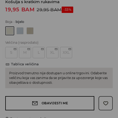
Košulja s kratkim rukavima
19,95
BAM
29,95
BAM
-33%
Boja
-
bijelo
Veličina
(rasprodato)
S
M
L
XL
XXL
Tablica veličina
Proizvod trenutno nije dostupan u online trgovini. Odaberite
veličinu koja vas zanima da se prijavite za upozorenje koje vas
obavještava o dostupnosti.
OBAVIJESTI ME