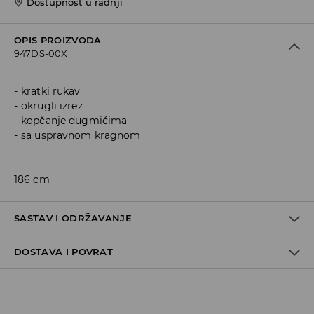
Dostupnost u radnji
OPIS PROIZVODA
947DS-00X
kratki rukav
okrugli izrez
kopčanje dugmićima
sa uspravnom kragnom
186 cm
SASTAV I ODRŽAVANJE
DOSTAVA I POVRAT
Materijal I
:
100% COTTON
MACHINE WASH AT MAX.TEMP. 30° C - VERY MILD
Politika dostave
PROCESS