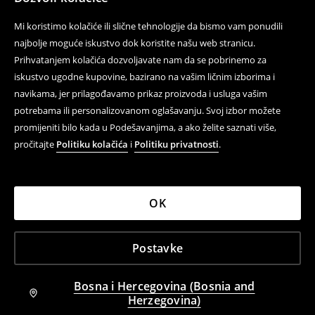
Mi koristimo kolačiće ili slične tehnologije da bismo vam ponudili
najbolje moguće iskustvo dok koristite našu web stranicu.
Prihvatanjem kolačića dozvoljavate nam da se pobrinemo za
iskustvo ugodne kupovine, bazirano na vašim ličnim izborima i
navikama, jer prilagođavamo prikaz proizvoda i usluga vašim
potrebama ili personalizovanom oglašavanju. Svoj izbor možete
promijeniti bilo kada u Podešavanjima, a ako želite saznati više,
pročitajte
Politiku kolačića
i
Politiku privatnosti
.
OK
Postavke
Bosna i Hercegovina (Bosnia and
Herzegovina)