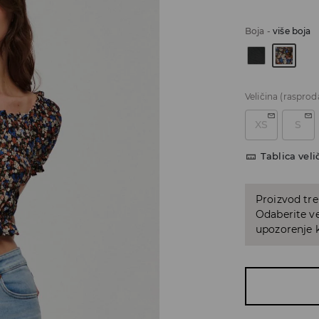
Boja
-
više boja
Veličina
(rasprod
XS
S
Tablica veli
Proizvod tre
Odaberite ve
upozorenje k