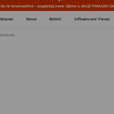
počinju prije prvog školskog zvona. Započni školsku godinu u
škarac
Novo
BASIC
Influencers' Faves
ka bluza