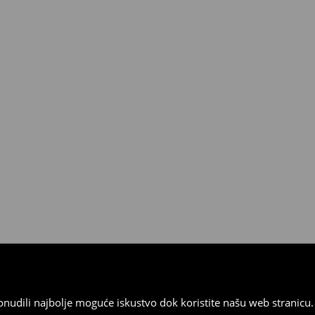
 od 30 dana u bilo kojoj House
kurirskom službom (u tu svrhu
).
 ponudili najbolje moguće iskustvo dok koristite našu web strani