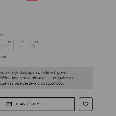
ato)
M
L
XL
čina
nutno nije dostupan u online trgovini.
ličinu koja vas zanima da se prijavite za
oje vas obavještava o dostupnosti.
OBAVIJESTI ME