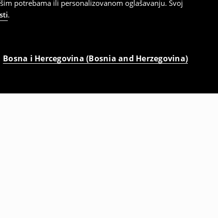
ašim potrebama ili personalizovanom oglašavanju. Svoj
sti
.
Bosna i Hercegovina (Bosnia and Herzegovina)