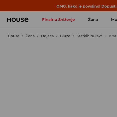
BACK TO SCHOOL
📒
Najbolje priče 
Finalno Sniženje
Žena
Mu
House
Žena
Odjeća
Bluze
Kratkih rukava
Krat