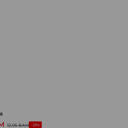
za
M
-23%
12,95
BAM