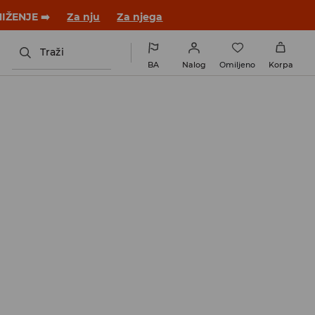
 novom outfitu!
Za nju
Za njega
Traži
BA
Nalog
Omiljeno
Korpa