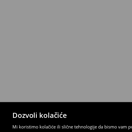
Politika povrata
Proizvode možete besplatno vratiti u roku
stacionarnoj trgovini ili slanjem paketa 
ispunite online obrazac na Računu klijenta
⟶
Detaljna pravila povrata
Dozvoli kolačiće
Mi koristimo kolačiće ili slične tehnologije da bismo vam