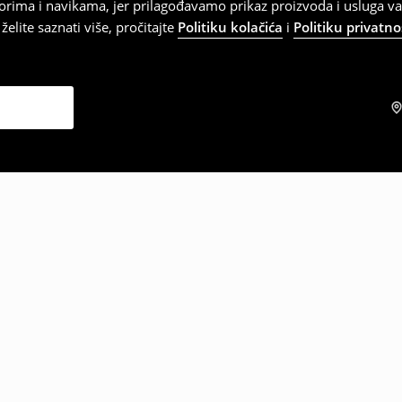
orima i navikama, jer prilagođavamo prikaz proizvoda i usluga v
elite saznati više, pročitajte
Politiku kolačića
i
Politiku privatno
zabrali