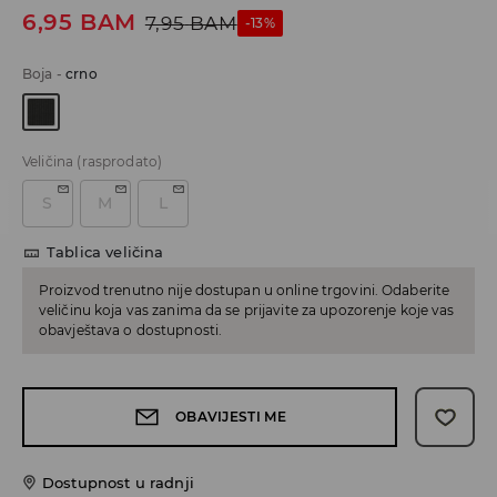
6,95
BAM
7,95
BAM
-13%
Boja
-
crno
Veličina
(rasprodato)
S
M
L
Tablica veličina
Proizvod trenutno nije dostupan u online trgovini. Odaberite
veličinu koja vas zanima da se prijavite za upozorenje koje vas
obavještava o dostupnosti.
OBAVIJESTI ME
Dostupnost u radnji