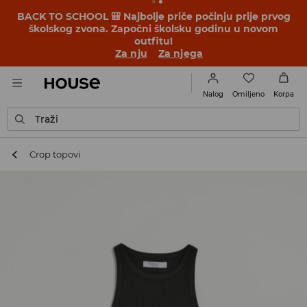
BACK TO SCHOOL 🎒 Najbolje priče počinju prije prvog
školskog zvona. Započni školsku godinu u novom
outfitu!
Za nju
Za njega
Omiljeno
Nalog
Korpa
Traži
Crop topovi