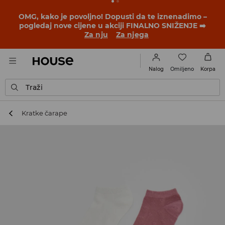
OMG, kako je povoljno! Dopusti da te iznenadimo –
pogledaj nove cijene u akciji FINALNO SNIŽENJE ➡️
Za nju
Za njega
Omiljeno
Nalog
Korpa
Traži
Kratke čarape