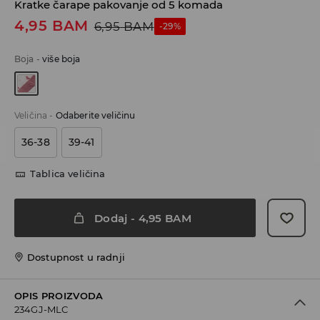
Kratke čarape pakovanje od 5 komada
4,95
BAM
6,95
BAM
-29%
Boja
-
više boja
Veličina
-
Odaberite veličinu
36-38
39-41
Tablica veličina
Dodaj
-
4,95
BAM
Dostupnost u radnji
OPIS PROIZVODA
234GJ-MLC