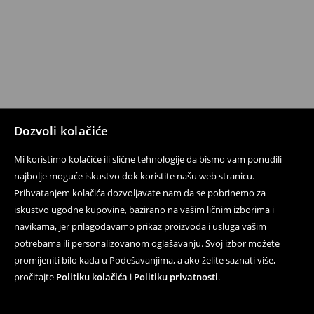
Dozvoli kolačiće
Mi koristimo kolačiće ili slične tehnologije da bismo vam ponudili
najbolje moguće iskustvo dok koristite našu web stranicu.
Prihvatanjem kolačića dozvoljavate nam da se pobrinemo za
iskustvo ugodne kupovine, bazirano na vašim ličnim izborima i
navikama, jer prilagođavamo prikaz proizvoda i usluga vašim
potrebama ili personalizovanom oglašavanju. Svoj izbor možete
promijeniti bilo kada u Podešavanjima, a ako želite saznati više,
pročitajte
Politiku kolačića
i
Politiku privatnosti
.