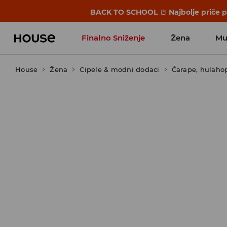
BACK TO SCHOOL
📒
Najbolje priče 
Finalno Sniženje
Žena
Mu
House
Žena
Cipele & modni dodaci
Čarape, hulaho