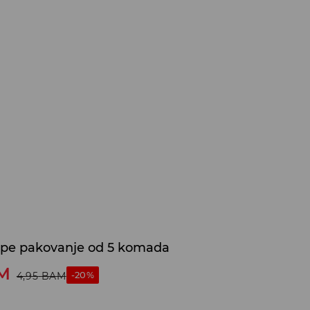
ape pakovanje od 5 komada
M
-20%
4,95
BAM