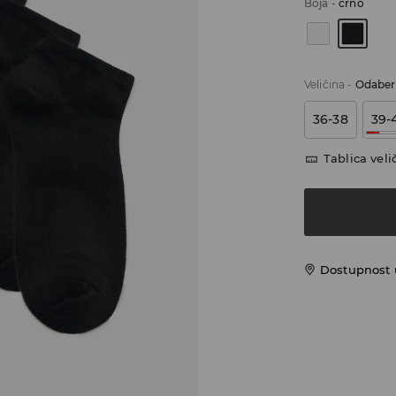
Boja
-
crno
Veličina
-
Odaberi
36-38
39-
Tablica veli
Dostupnost 