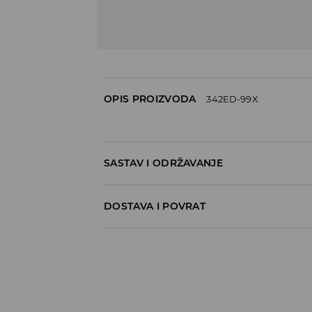
OPIS PROIZVODA
342ED-99X
SASTAV I ODRŽAVANJE
70% COTTON, 27% POLYESTER, 3% ELASTANE
DOSTAVA I POVRAT
Politika dostave
Preuzimanje u trgovini
GRATIS
5-13 radnih dana