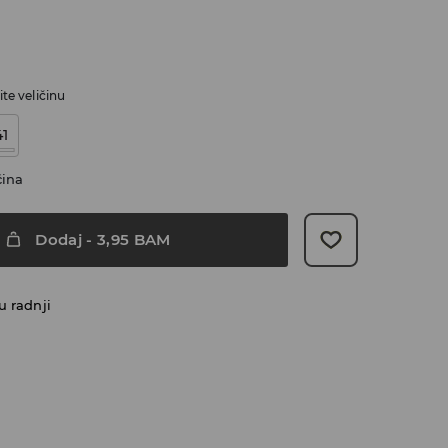
te veličinu
41
čina
Dodaj
-
3,95
BAM
u radnji