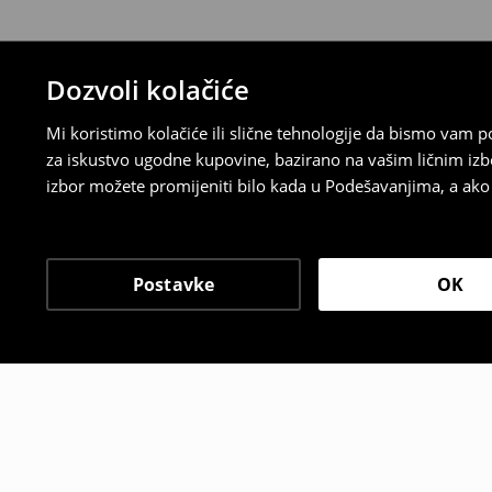
Dozvoli kolačiće
Mi koristimo kolačiće ili slične tehnologije da bismo vam
za iskustvo ugodne kupovine, bazirano na vašim ličnim izb
izbor možete promijeniti bilo kada u Podešavanjima, a ako ž
Postavke
OK