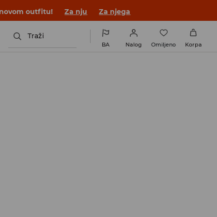
 novom outfitu!
Za nju
Za njega
Traži
BA
Nalog
Omiljeno
Korpa