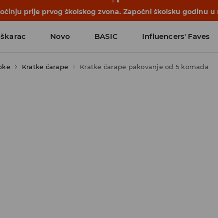
počinju prije prvog školskog zvona. Započni školsku godinu u
škarac
Novo
BASIC
Influencers' Faves
pke
Kratke čarape
Kratke čarape pakovanje od 5 komada