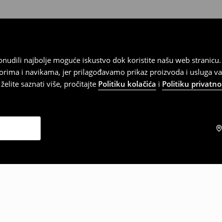
 ponudili najbolje moguće iskustvo dok koristite našu web strani
orima i navikama, jer prilagođavamo prikaz proizvoda i usluga v
elite saznati više, pročitajte
Politiku kolačića
i
Politiku privatno