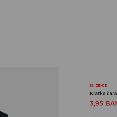
SNIŽENJE
Kratke čar
3,95
BA