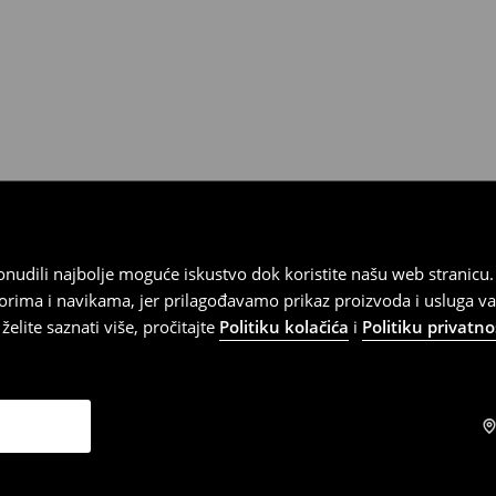
).
 ponudili najbolje moguće iskustvo dok koristite našu web strani
orima i navikama, jer prilagođavamo prikaz proizvoda i usluga v
elite saznati više, pročitajte
Politiku kolačića
i
Politiku privatno