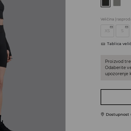
Veličina
(rasprod
XS
S
Tablica veli
Proizvod tre
Odaberite ve
upozorenje k
Dostupnost 