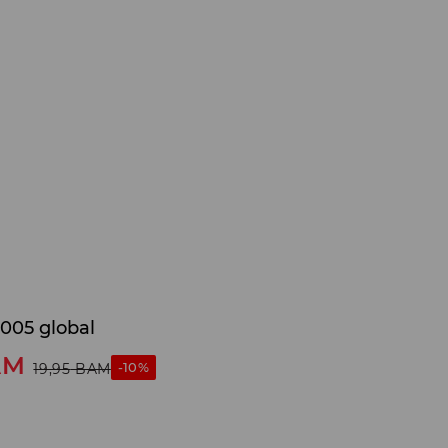
2005 global
AM
-10%
19,95
BAM