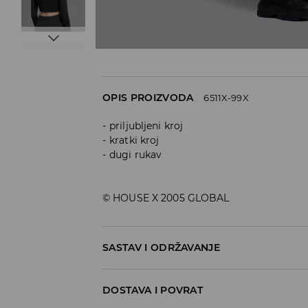
OPIS PROIZVODA
6511X-99X
priljubljeni kroj
kratki kroj
dugi rukav
© HOUSE X 2005 GLOBAL
SASTAV I ODRŽAVANJE
94% POLYAMIDE, 6% ELASTANE
DOSTAVA I POVRAT