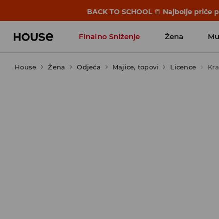
BACK TO SCHOOL
📒
Najbolje priče 
Finalno Sniženje
Žena
Mu
House
Žena
Odjeća
Majice, topovi
Licence
Kra