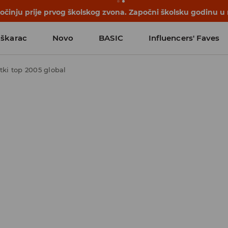
počinju prije prvog školskog zvona. Započni školsku godinu u
škarac
Novo
BASIC
Influencers' Faves
tki top 2005 global