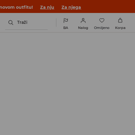
 novom outfitu!
Za nju
Za njega
Traži
BA
Nalog
Omiljeno
Korpa