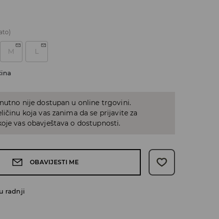
ato)
M
L
čina
nutno nije dostupan u online trgovini.
ličinu koja vas zanima da se prijavite za
oje vas obavještava o dostupnosti.
OBAVIJESTI ME
u radnji