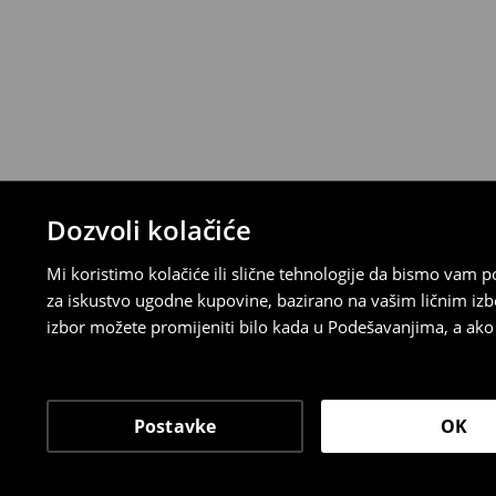
ispunite online obrazac na Računu klijenta
⟶
Detaljna pravila povrata
Dozvoli kolačiće
Mi koristimo kolačiće ili slične tehnologije da bismo vam
za iskustvo ugodne kupovine, bazirano na vašim ličnim izb
izbor možete promijeniti bilo kada u Podešavanjima, a ako ž
Postavke
OK