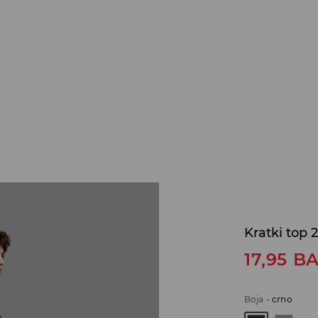
Kratki top 
17,95
B
Boja
-
crno