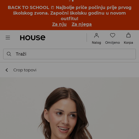
BACK TO SCHOOL
📒
Najbolje priče počinju prije prvog
školskog zvona. Započni školsku godinu u novom
outfitu!
Za nju
Za njega
Omiljeno
Nalog
Korpa
Traži
Crop topovi