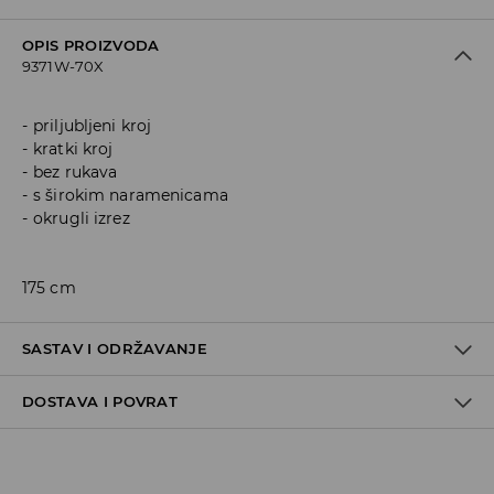
OPIS PROIZVODA
9371W-70X
priljubljeni kroj
kratki kroj
bez rukava
s širokim naramenicama
okrugli izrez
175 cm
SASTAV I ODRŽAVANJE
DOSTAVA I POVRAT
Materijal I
:
92% POLYAMIDE, 8% ELASTANE
MACHINE WASH AT MAX.TEMP. 30° C - MILD PROCESS
Politika dostave
DO NOT BLEACH