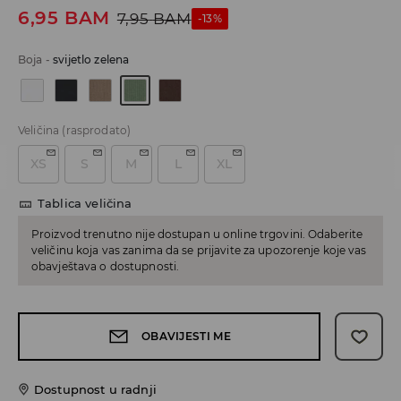
6,95
BAM
7,95
BAM
-13%
Boja
-
svijetlo zelena
Veličina
(rasprodato)
XS
S
M
L
XL
Tablica veličina
Proizvod trenutno nije dostupan u online trgovini. Odaberite
veličinu koja vas zanima da se prijavite za upozorenje koje vas
obavještava o dostupnosti.
OBAVIJESTI ME
Dostupnost u radnji