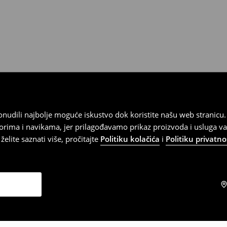
 ponudili najbolje moguće iskustvo dok koristite našu web strani
orima i navikama, jer prilagođavamo prikaz proizvoda i usluga v
elite saznati više, pročitajte
Politiku kolačića
i
Politiku privatno