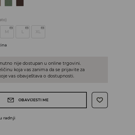
ato)
M
L
XL
čina
nutno nije dostupan u online trgovini.
ličinu koja vas zanima da se prijavite za
oje vas obavještava o dostupnosti.
OBAVIJESTI ME
u radnji