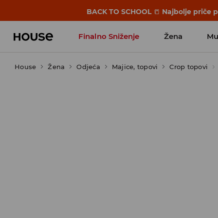
BACK TO SCHOOL
📒
Najbolje priče 
Finalno Sniženje
Žena
Mu
House
Žena
Odjeća
Majice, topovi
Crop topovi