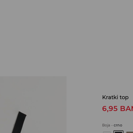
Kratki top
6,95
BA
Boja
-
crno