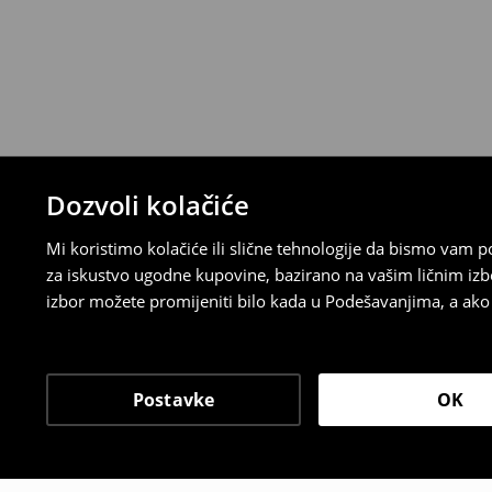
⟶
Detaljna pravila povrata
Dozvoli kolačiće
Mi koristimo kolačiće ili slične tehnologije da bismo vam
za iskustvo ugodne kupovine, bazirano na vašim ličnim izb
izbor možete promijeniti bilo kada u Podešavanjima, a ako ž
Postavke
OK