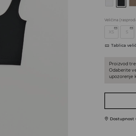
Veličina
(rasprod
XS
S
Tablica veli
Proizvod tre
Odaberite ve
upozorenje k
Dostupnost 