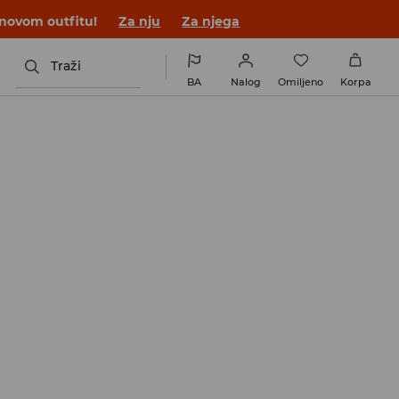
 novom outfitu!
Za nju
Za njega
Traži
BA
Nalog
Omiljeno
Korpa