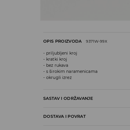
OPIS PROIZVODA
9371W-99X
priljubljeni kroj
kratki kroj
bez rukava
s širokim naramenicama
okrugli izrez
SASTAV I ODRŽAVANJE
Materijal I
:
92% POLYAMIDE, 8% ELASTANE
DOSTAVA I POVRAT
MACHINE WASH AT MAX.TEMP. 30° C - M
Politika dostave