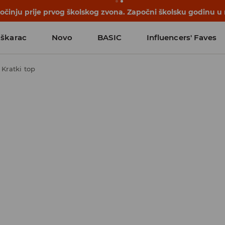
počinju prije prvog školskog zvona. Započni školsku godinu u
škarac
Novo
BASIC
Influencers' Faves
Kratki top