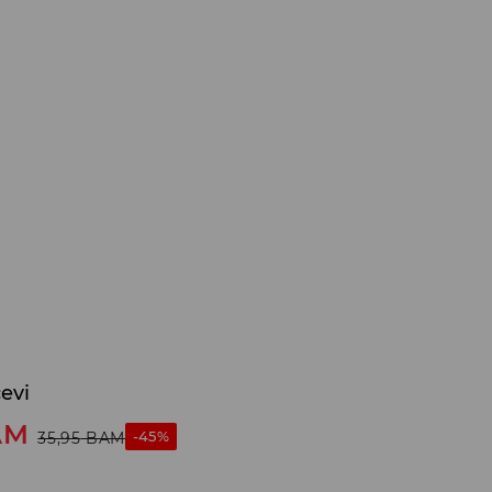
evi
AM
-45%
35,95
BAM