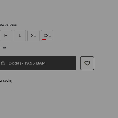
te veličinu
M
L
XL
XXL
čina
Dodaj
-
19,95
BAM
u radnji