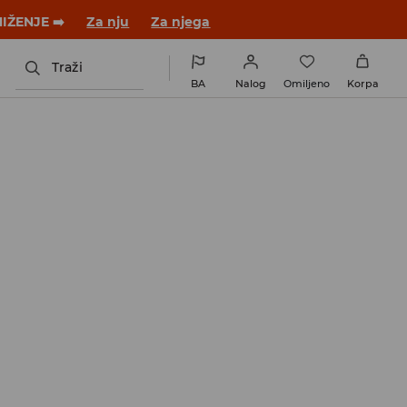
 novom outfitu!
Za nju
Za njega
Traži
BA
Nalog
Omiljeno
Korpa