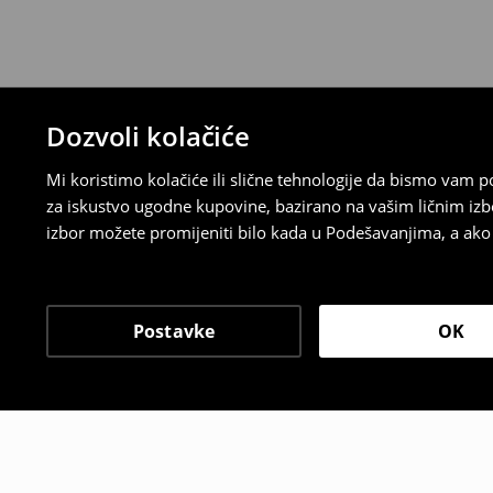
Dozvoli kolačiće
Mi koristimo kolačiće ili slične tehnologije da bismo vam
za iskustvo ugodne kupovine, bazirano na vašim ličnim izb
izbor možete promijeniti bilo kada u Podešavanjima, a ako ž
Postavke
OK