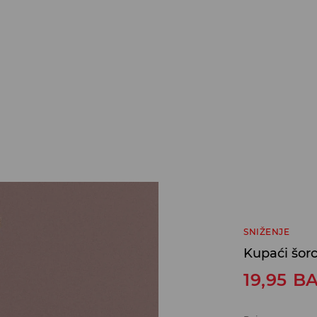
SNIŽENJE
Kupaći šorc
19,95
B