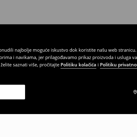
 ponudili najbolje moguće iskustvo dok koristite našu web strani
orima i navikama, jer prilagođavamo prikaz proizvoda i usluga v
elite saznati više, pročitajte
Politiku kolačića
i
Politiku privatno