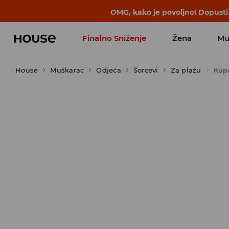
BACK TO SCHOOL
📒
Najbolje priče 
Finalno Sniženje
Žena
Mu
House
Muškarac
Odjeća
Šorcevi
Za plažu
Kupa