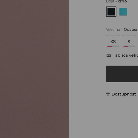
Boja
-
crno
Veličina
-
Odaberi
XS
S
Tablica veli
Dostupnost 