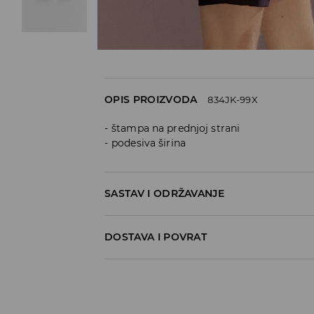
OPIS PROIZVODA
834JK-99X
štampa na prednjoj strani
podesiva širina
SASTAV I ODRŽAVANJE
92% POLYESTER, 8% ELASTANE
DOSTAVA I POVRAT
Politika dostave
Preuzimanje u trgovini