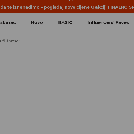
počinju prije prvog školskog zvona. Započni školsku godinu u
škarac
Novo
BASIC
Influencers' Faves
ći šorcevi