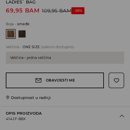
LADIES` BAG
69,95
BAM
109,95
BAM
-36%
Boja
-
smeđe
Veličina
-
ONE SIZE
(uskoro dostupno)
Veličina – jedna veličina
OBAVIJESTI ME
Dostupnost u radnji
OPIS PROIZVODA
414JF-88X