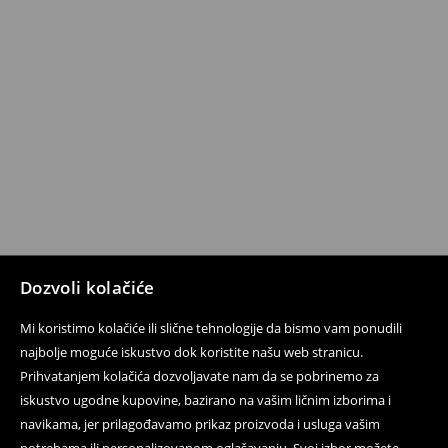
Dozvoli kolačiće
Mi koristimo kolačiće ili slične tehnologije da bismo vam ponudili
najbolje moguće iskustvo dok koristite našu web stranicu.
Prihvatanjem kolačića dozvoljavate nam da se pobrinemo za
iskustvo ugodne kupovine, bazirano na vašim ličnim izborima i
navikama, jer prilagođavamo prikaz proizvoda i usluga vašim