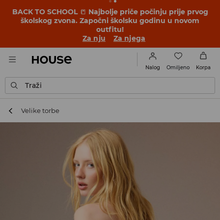
BACK TO SCHOOL
📒
Najbolje priče počinju prije prvog
školskog zvona. Započni školsku godinu u novom
outfitu!
Za nju
Za njega
Omiljeno
Nalog
Korpa
Traži
Velike torbe