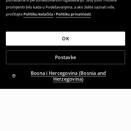
potrebama ili personalizovanom oglašavanju. Svoj izbor možete
promijeniti bilo kada u Podešavanjima, a ako želite saznati više,
pročitajte
Politiku kolačića
i
Politiku privatnosti
.
OK
Postavke
Bosna i Hercegovina (Bosnia and
Herzegovina)