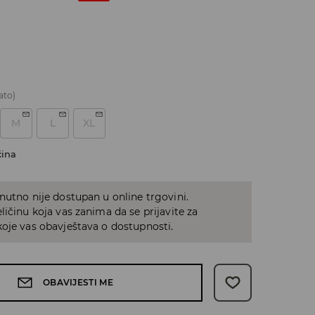
ato)
M
L
XL
čina
nutno nije dostupan u online trgovini.
ličinu koja vas zanima da se prijavite za
oje vas obavještava o dostupnosti.
OBAVIJESTI ME