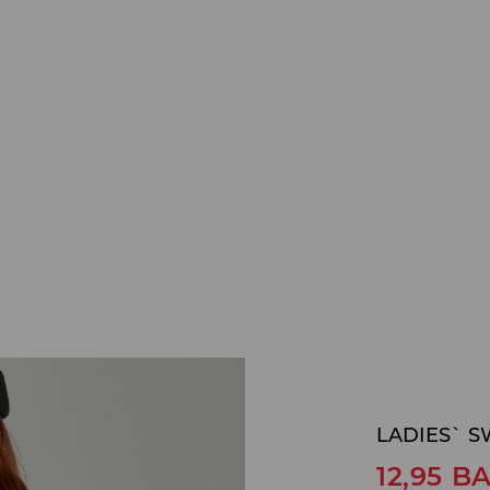
LADIES` 
12,95
B