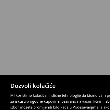
Proizvode možete besplatno vratiti u roku
stacionarnoj trgovini ili slanjem paketa 
ispunite online obrazac na Računu klijenta
⟶
Detaljna pravila povrata
Dozvoli kolačiće
Mi koristimo kolačiće ili slične tehnologije da bismo vam
za iskustvo ugodne kupovine, bazirano na vašim ličnim izb
izbor možete promijeniti bilo kada u Podešavanjima, a ako ž