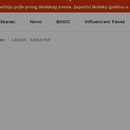
počinju prije prvog školskog zvona. Započni školsku godinu u
škarac
Novo
BASIC
Influencers' Faves
ri
LADIES` SWEATER