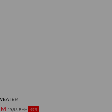
SWEATER
AM
-35%
19,95
BAM