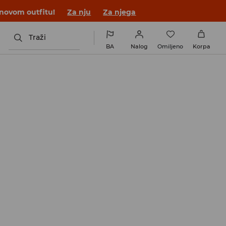
 novom outfitu!
Za nju
Za njega
Traži
BA
Nalog
Omiljeno
Korpa