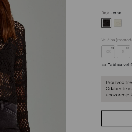
Boja
-
crno
Veličina
(rasprod
XS
S
Tablica veli
Proizvod tre
Odaberite ve
upozorenje k