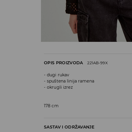
OPIS PROIZVODA
221AB-99X
dugi rukav
spuštena linija ramena
okrugli izrez
178 cm
SASTAV I ODRŽAVANJE